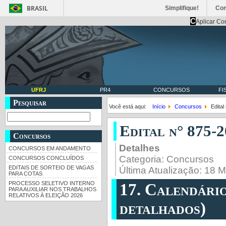
BRASIL
Simplifique!
Co
C
Aplicar Co
UFRJ
PR4
CONCURSOS
FI
Pesquisar
Você está aqui:
Início
Concursos
Edita
Edital n° 875-
Concursos
Detalhes
CONCURSOS EM ANDAMENTO
Categoria:
Concursos
CONCURSOS CONCLUÍDOS
EDITAIS DE SORTEIO DE VAGAS
Última Atualização: 18 
PARA COTAS
PROCESSO SELETIVO INTERNO
17. Calendári
PARA AUXILIAR NOS TRABALHOS
RELATIVOS À ELEIÇÃO 2026
detalhados)