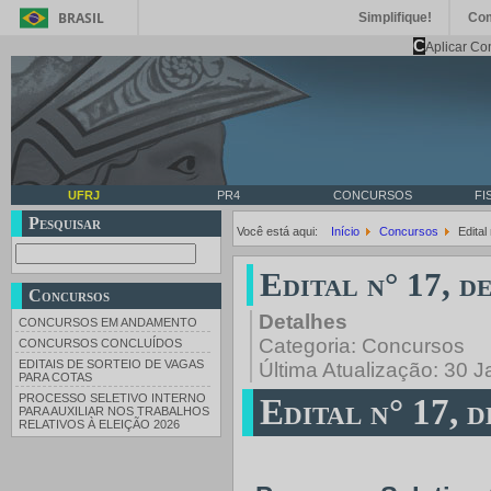
BRASIL
Simplifique!
Co
C
Aplicar Co
UFRJ
PR4
CONCURSOS
FI
Pesquisar
Você está aqui:
Início
Concursos
Edital
Edital n° 17, d
Concursos
Detalhes
CONCURSOS EM ANDAMENTO
Categoria:
Concursos
CONCURSOS CONCLUÍDOS
EDITAIS DE SORTEIO DE VAGAS
Última Atualização: 30 
PARA COTAS
PROCESSO SELETIVO INTERNO
Edital n° 17, d
PARA AUXILIAR NOS TRABALHOS
RELATIVOS À ELEIÇÃO 2026