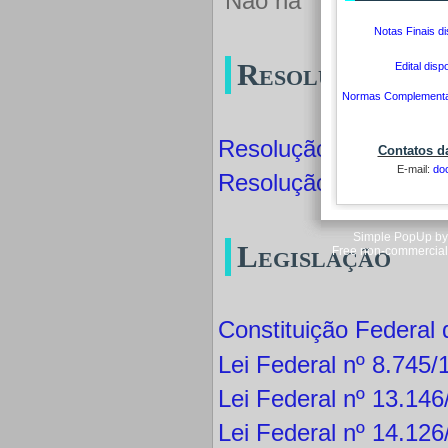
Não há
Notas Finais di
Resoluções
Edital disp
Normas Complementare
Resolução CEG nº 11
Contatos d
E-mail:
do
Resolução CEG nº 0
Simple PopUp by 
Legislação
Free non-commercial
Constituição Federal
Lei Federal nº 8.745/
Lei Federal nº 13.14
Lei Federal nº 14.12