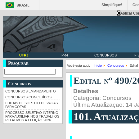
BRASIL
Simplifique!
Co
C
Aplicar Co
UFRJ
PR4
CONCURSOS
FI
Pesquisar
Você está aqui:
Início
Concursos
Edita
Edital nº 490/
Concursos
Detalhes
CONCURSOS EM ANDAMENTO
Categoria:
Concursos
CONCURSOS CONCLUÍDOS
EDITAIS DE SORTEIO DE VAGAS
Última Atualização: 14 
PARA COTAS
PROCESSO SELETIVO INTERNO
101. Atualizaç
PARA AUXILIAR NOS TRABALHOS
RELATIVOS À ELEIÇÃO 2026