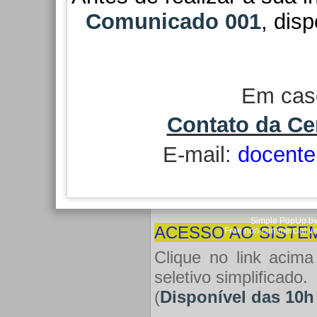
edital regulador.
Comunicado 001
,
disp
Pessoas interessadas
autodeclarados preto
observar, em particula
Em cas
O candidato que se
Contato da Ce
havendo coincidência
deverá realizar as p
E-mail:
docente
sendo considerado fa
Simple PopUp by 
ACESSO AO SISTE
Free non-commercial ve
Clique no link acima
seletivo simplificado.
(
Disponível das 10h 