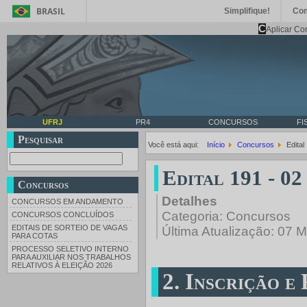
BRASIL
Simplifique!
Co
C
Aplicar Co
UFRJ
PR4
CONCURSOS
FI
Pesquisar
Você está aqui:
Início
Concursos
Edital
Edital 191 - 02
Concursos
Detalhes
CONCURSOS EM ANDAMENTO
Categoria:
Concursos
CONCURSOS CONCLUÍDOS
EDITAIS DE SORTEIO DE VAGAS
Última Atualização: 07 
PARA COTAS
PROCESSO SELETIVO INTERNO
PARA AUXILIAR NOS TRABALHOS
RELATIVOS À ELEIÇÃO 2026
2. Inscrição e