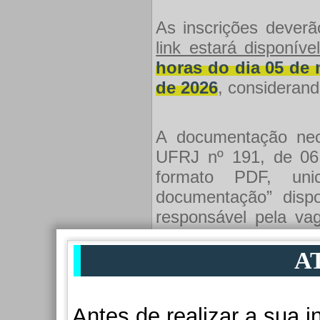
As inscrições deverã
link estará disponíve
horas do dia 05 de 
de 2026
, considerando
A documentação nece
UFRJ nº 191, de 06 
formato PDF, uni
documentação” dispo
responsável pela va
período de realização
A
Pessoas interessada
com deficiência, dev
Antes de realizar a sua i