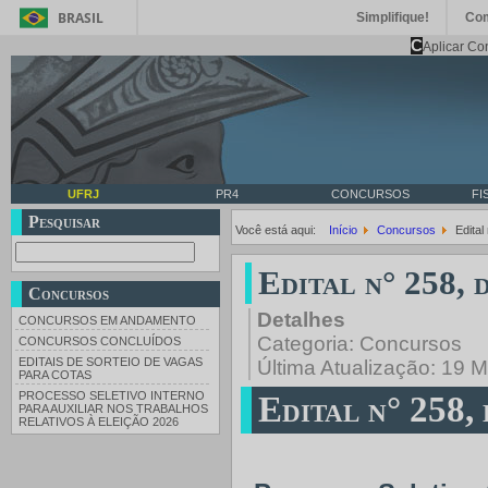
BRASIL
Simplifique!
Co
C
Aplicar Co
UFRJ
PR4
CONCURSOS
FI
Pesquisar
Você está aqui:
Início
Concursos
Edital
Edital n° 258, 
Concursos
Detalhes
CONCURSOS EM ANDAMENTO
Categoria:
Concursos
CONCURSOS CONCLUÍDOS
EDITAIS DE SORTEIO DE VAGAS
Última Atualização: 19 
PARA COTAS
PROCESSO SELETIVO INTERNO
Edital n° 258,
PARA AUXILIAR NOS TRABALHOS
RELATIVOS À ELEIÇÃO 2026