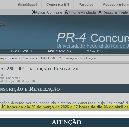
Simplifique!
Comunica BR
Participe
Acesso à infor
C
A+
A
Aplicar Contraste
Fonte Ampliada
Restaurar Fonte
CONCURSOS
FISCALIZAÇÃO
MAPA DO SITE
 aqui:
Início
Concursos
Edital 258 - 02 - Inscrição e Realização
tal 258 - 02 - Inscrição e Realização
hes
oria:
Concursos
 Atualização: 30 Março 2026
Inscrição e Realização
rições deverão ser realizadas via sistema de concursos, cujo
link estará d
s
10 horas do dia 30 de março de 2026 e 17 horas do dia 06 de abril de
.
ATENÇÃO
entação necessária, relacionada no subitem 6.3 do Edital UFRJ nº 258, de 2
ato PDF, unicamente via “Mecanismo para envio de documentação” disponibi