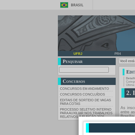
BRASIL
UFRJ
PR4
Pesquisar
Você está
Edi
Detal
Concursos
Categ
Última
CONCURSOS EM ANDAMENTO
2. 
CONCURSOS CONCLUÍDOS
EDITAIS DE SORTEIO DE VAGAS
PARA COTAS
As insc
PROCESSO SELETIVO INTERNO
entre a
PARA AUXILIAR NOS TRABALHOS
Brasília
RELATIVOS À ELEIÇÃO 2026
A docum
em form