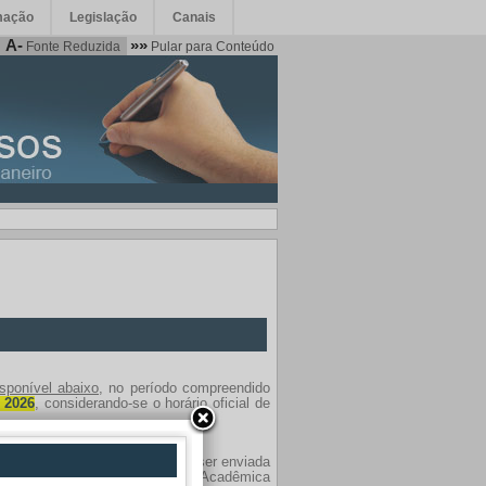
mação
Legislação
Canais
A-
»»
Fonte Reduzida
Pular para Conteúdo
isponível abaixo
, no período compreendido
 2026
, considerando-se o horário oficial de
4 de fevereiro de 2026, deverá ser enviada
lizado pela respectiva Unidade Acadêmica