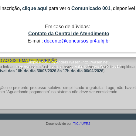
ável pela vaga, constante no Anexo II do Edital, no mesmo período de realiza
 inscrição,
clique aqui
para ver o
Comunicado 001
,
disponível
 interessadas em concorrer a vagas reservadas às pessoas com deficiência, 
 edital regulador.
 interessadas em concorrer a vagas reservadas para negros, autodec
las, deverão observar, em particular, os itens 3 e 5 do edital regulador.
Em caso de dúvidas:
Contato da Central de Atendimento
dato que se inscrever para mais de uma opção de vaga, havendo coincidênci
 deverá realizar as provas da setorização de vaga que privilegiar, sendo
E-mail:
docente@concursos.pr4.ufrj.br
 AO SISTEMA DE INSCRIÇÃO
Simple PopUp by Anders Wasen (http://wasen.net)
Free non-commercial version for Joomla. © Anders Wasen 2013
o link acima para se cadastrar e se inscrever no processo seletivo simplifica
ível das 10h do dia 30/03/2026 às 17h do dia 06/04/2026
)
ição no presente processo seletivo simplificado é gratuita. Logo, não haver
to “Aguardando pagamento” no sistema não deve ser considerado.
Desenvolvido por:
TIC / UFRJ