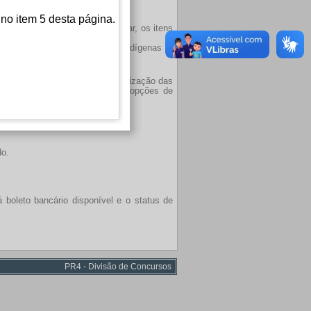
ção das inscrições.
 no item 5 desta página.
deverão observar, em particular, os itens
larados pretos ou pardos, indígenas e
a de dias e de horários de realização das
 considerado faltoso nas demais opções de
do.
á boleto bancário disponível e o status de
PR4 - Divisão de Concursos