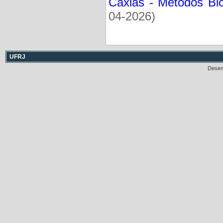
Caxias - Métodos Biof
04-2026)
UFRJ
Desen