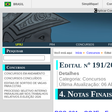
BRASIL
Simplifique!
Co
C
Aplicar Co
UFRJ
PR4
CONCURSOS
FI
Pesquisar
Você está aqui:
Início
Concursos
Edital
Edital nº 191/2
Concursos
Detalhes
CONCURSOS EM ANDAMENTO
Categoria:
Concursos
CONCURSOS CONCLUÍDOS
EDITAIS DE SORTEIO DE VAGAS
Última Atualização: 06 A
PARA COTAS
PROCESSO SELETIVO INTERNO
4. Notas Finai
PARA AUXILIAR NOS TRABALHOS
RELATIVOS À ELEIÇÃO 2026