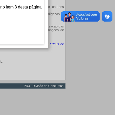
 no item 3 desta página.
deverão observar, em particular, os itens
larados pretos ou pardos, indígenas e
a de dias e de horários de realização das
 considerado faltoso nas demais opções de
á boleto bancário disponível e o status de
do.
PR4 - Divisão de Concursos