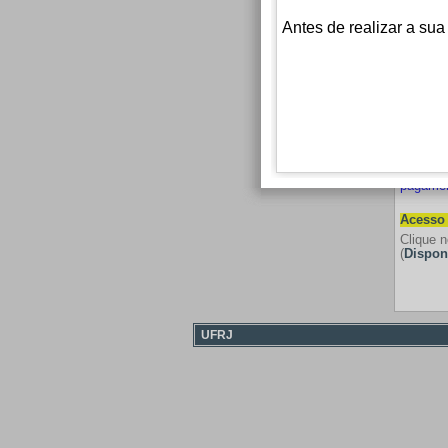
Antes de realizar a sua
Pessoas
3 e 4 do
Pessoas
quilombo
O candi
provas,
vaga.
A inscr
pagamen
Acesso 
Clique n
(
Dispon
UFRJ