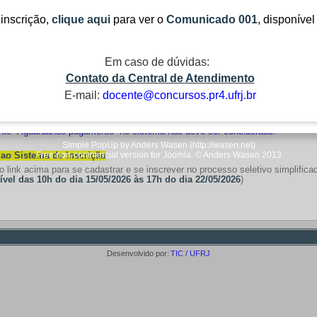
 inscrição,
clique aqui
para ver o
Comunicado 001
,
disponível
 interessadas em concorrer a vagas reservadas às pessoas com deficiência, 
 edital regulador.
 interessadas em concorrer a vagas reservadas para negros, autodec
las, deverão observar, em particular, os itens 3 e 5 do edital regulador.
Em caso de dúvidas:
dato que se inscrever para mais de uma opção de vaga, havendo coincidênci
Contato da Central de Atendimento
 deverá realizar as provas da setorização de vaga que privilegiar, sendo
E-mail:
docente@concursos.pr4.ufrj.br
ição no presente processo seletivo simplificado é gratuita. Logo, não haver
to “Aguardando pagamento” no sistema não deve ser considerado.
Simple PopUp by Anders Wasen (http://wasen.net)
Free non-commercial version for Joomla. © Anders Wasen 2013
ao Sistema de Inscrição
o link acima para se cadastrar e se inscrever no processo seletivo simplifica
ível das 10h do dia 15/05/2026 às 17h do dia 22/05/2026
)
Desenvolvido por:
TIC / UFRJ