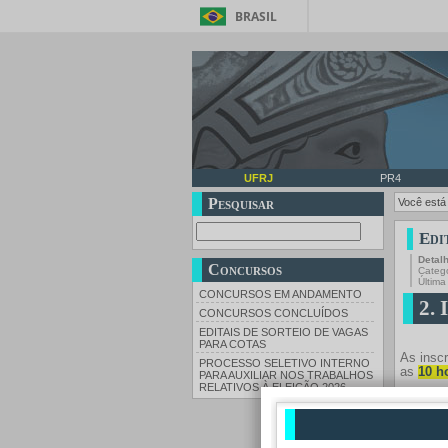
BRASIL
UFRJ
PR4
Pesquisar
Você está
Edi
Detal
Concursos
Categ
Última
CONCURSOS EM ANDAMENTO
2. 
CONCURSOS CONCLUÍDOS
EDITAIS DE SORTEIO DE VAGAS
PARA COTAS
As insc
PROCESSO SELETIVO INTERNO
as
10 h
PARA AUXILIAR NOS TRABALHOS
RELATIVOS À ELEIÇÃO 2026
A docum
formato
respons