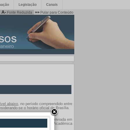
mação
Legislação
Canais
A-
»»
Fonte Reduzida
Pular para Conteúdo
ível abaixo
, no período compreendido entre
nsiderando-se o horário oficial de Brasília.
0 de abril de 2026, deverá ser enviada em
izado pela respectiva Unidade Acadêmica
ção das inscrições.