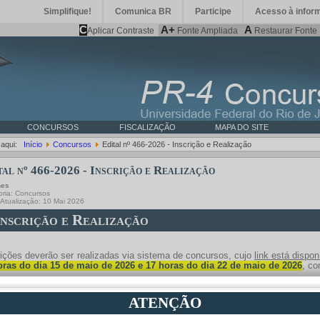
Simplifique!
Comunica BR
Participe
Acesso à infor
C
A+
A
Aplicar Contraste
Fonte Ampliada
Restaurar Fonte
CONCURSOS
FISCALIZAÇÃO
MAPA DO SITE
 aqui:
Início
Concursos
Edital nº 466-2026 - Inscrição e Realização
tal nº 466-2026 - Inscrição e Realização
hes
oria:
Concursos
 Atualização: 10 Mai 2026
Inscrição e Realização
rições deverão ser realizadas via sistema de concursos, cujo
link está dispon
oras do dia 15 de maio de 2026 e 17 horas do dia 22 de maio de 2026
, co
entação necessária, relacionada no subitem 6.3 do Edital UFRJ nº 466, de 3
ATENÇÃO
 PDF, unicamente via “Mecanismo para envio de documentação” disponibil
ável pela vaga, constante no Anexo I do Edital, no mesmo período de realiza