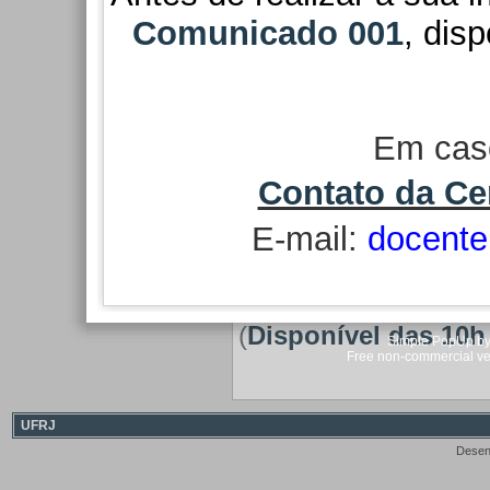
autodeclarados preto
Comunicado 001
,
disp
observar, em particula
A inscrição no prese
Logo, não haverá bol
Em cas
“Aguardando pagament
Contato da Ce
E-mail:
docente
Acesso ao Sistema 
Clique no link acima
seletivo simplificado.
(
Disponível das 10h 
Simple PopUp by 
Free non-commercial ve
UFRJ
Desen