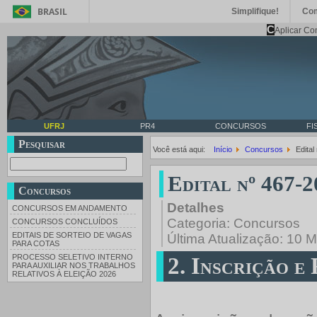
BRASIL
Simplifique!
Co
C
Aplicar Co
UFRJ
PR4
CONCURSOS
FI
Pesquisar
Você está aqui:
Início
Concursos
Edital
Edital nº 467-2
Concursos
Detalhes
CONCURSOS EM ANDAMENTO
Categoria:
Concursos
CONCURSOS CONCLUÍDOS
EDITAIS DE SORTEIO DE VAGAS
Última Atualização: 10 
PARA COTAS
PROCESSO SELETIVO INTERNO
2. Inscrição e
PARA AUXILIAR NOS TRABALHOS
RELATIVOS À ELEIÇÃO 2026