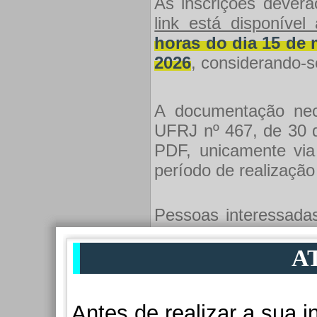
As inscrições deverã
link está disponível
horas do dia 15 de 
2026
, considerando-se
A documentação nece
UFRJ nº 467, de 30 d
PDF, unicamente vi
período de realização
Pessoas interessada
com deficiência, dev
edital regulador.
A
Pessoas interessadas
Antes de realizar a sua i