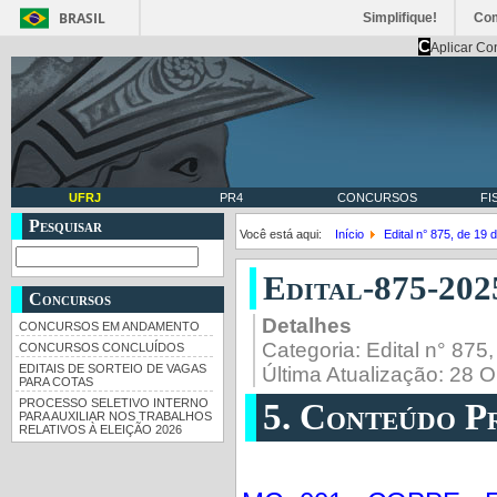
BRASIL
Simplifique!
Co
C
Aplicar Co
UFRJ
PR4
CONCURSOS
FI
Pesquisar
Você está aqui:
Início
Edital n° 875, de 19
Edital-875-202
Concursos
Detalhes
CONCURSOS EM ANDAMENTO
Categoria:
Edital n° 875
CONCURSOS CONCLUÍDOS
EDITAIS DE SORTEIO DE VAGAS
Última Atualização: 28 
PARA COTAS
PROCESSO SELETIVO INTERNO
5. Conteúdo P
PARA AUXILIAR NOS TRABALHOS
RELATIVOS À ELEIÇÃO 2026