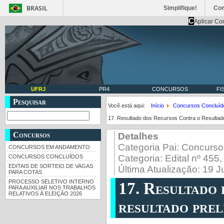
BRASIL
Simplifique!
Co
C
Aplicar Co
UFRJ
PR4
CONCURSOS
FI
Pesquisar
Você está aqui:
Início
Concursos Concluíd
17. Resultado dos Recursos Contra o Resultado
Concursos
Detalhes
Categoria Pai:
Concurso
CONCURSOS EM ANDAMENTO
Categoria:
Edital nº 455
CONCURSOS CONCLUÍDOS
EDITAIS DE SORTEIO DE VAGAS
Última Atualização: 19 
PARA COTAS
PROCESSO SELETIVO INTERNO
17. Resultado 
PARA AUXILIAR NOS TRABALHOS
RELATIVOS À ELEIÇÃO 2026
resultado prel