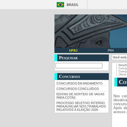
BRASIL
UFRJ
PR4
Pesquisar
Você está
Detal
Catego
Categ
Última
Concursos
Co
CONCURSOS EM ANDAMENTO
CONCURSOS CONCLUÍDOS
EDITAIS DE SORTEIO DE VAGAS
Nos cas
PARA COTAS
desativ
PROCESSO SELETIVO INTERNO
concurs
PARA AUXILIAR NOS TRABALHOS
Após de
RELATIVOS À ELEIÇÃO 2026
acesso 