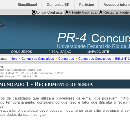
Simplifique!
Comunica BR
Participe
Acesso à infor
C
A+
A
Aplicar Contraste
Fonte Ampliada
Restaurar Fonte
CONCURSOS
FISCALIZAÇÃO
MAPA DO SITE
 aqui:
Início
Concursos Concluídos
Concursos
Concursos Concluídos
Edital Nº 
hes
ria Pai:
Concursos Concluídos
oria:
Edital Nº 312, de 21 de dezembro de 2012
 Atualização: 21 Julho 2016
municado 1 - Recebimento de senha
os de candidatos que utilizam provedores de e-mail que possuem filtro 
ado temporariamente, considerando que isso é fator que dificulta o rece
os.
sativá-lo, o candidato deve acessar novamente este sítio eletrônico e se
aos dados da sua inscrição.