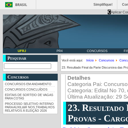
BRASIL
Simplifique!
Co
C
Aplicar Co
UFRJ
PR4
CONCURSOS
FI
Pesquisar
Você está aqui:
Início
Concursos
Concu
23. Resultado Final da Parte Discursiva das P
Concursos
Detalhes
Categoria Pai:
Concurso
CONCURSOS EM ANDAMENTO
Categoria:
Edital No 70
CONCURSOS CONCLUÍDOS
EDITAIS DE SORTEIO DE VAGAS
Última Atualização: 29 
PARA COTAS
PROCESSO SELETIVO INTERNO
23. Resultado 
PARA AUXILIAR NOS TRABALHOS
RELATIVOS À ELEIÇÃO 2026
Provas - Carg