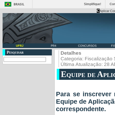
BRASIL
Simplifique!
Co
C
Aplicar Co
UFRJ
PR4
CONCURSOS
FI
Pesquisar
Detalhes
Categoria:
Fiscalização 
Última Atualização: 28 A
Equipe de Apli
Para se inscrever 
Equipe de Aplicação
correspondente.