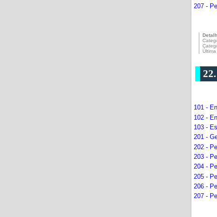
207 - Pe
Detal
Catego
Categ
Última
22
101 - En
102 - E
103 - E
201 - G
202 - P
203 - P
204 - Pe
205 - P
206 - P
207 - Pe