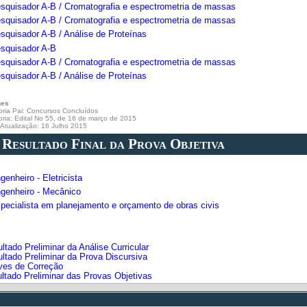
esquisador A-B / Cromatografia e espectrometria de massas
esquisador A-B / Cromatografia e espectrometria de massas
squisador A-B / Análise de Proteínas
esquisador A-B
esquisador A-B / Cromatografia e espectrometria de massas
squisador A-B / Análise de Proteínas
hes
ria Pai:
Concursos Concluídos
oria:
Edital No 55, de 16 de março de 2015
 Atualização: 16 Julho 2015
. Resultado Final da Prova Objetiva
genheiro - Eletricista
ngenheiro - Mecânico
specialista em planejamento e orçamento de obras civis
ltado Preliminar da Análise Curricular
ultado Preliminar da Prova Discursiva
ves de Correção
ultado Preliminar das Provas Objetivas