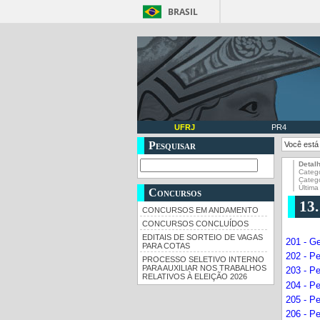
BRASIL
UFRJ
PR4
Pesquisar
Você está
Detal
Catego
Categ
Última
Concursos
13
CONCURSOS EM ANDAMENTO
CONCURSOS CONCLUÍDOS
EDITAIS DE SORTEIO DE VAGAS
201 - G
PARA COTAS
202 - P
PROCESSO SELETIVO INTERNO
PARA AUXILIAR NOS TRABALHOS
203 - P
RELATIVOS À ELEIÇÃO 2026
204 - Pe
205 - P
206 - P