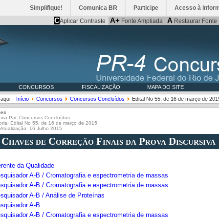
Simplifique!
Comunica BR
Participe
Acesso à infor
C
A+
A
Aplicar Contraste
Fonte Ampliada
Restaurar Fonte
CONCURSOS
FISCALIZAÇÃO
MAPA DO SITE
 aqui:
Início
Concursos
Concursos Concluídos
Edital No 55, de 16 de março de 201
hes
ria Pai:
Concursos Concluídos
oria:
Edital No 55, de 16 de março de 2015
 Atualização: 16 Julho 2015
. Chaves de Correção Finais da Prova Discursiva
erente da Qualidade
esquisador A-B / Cromatografia e espectrometria de massas
esquisador A-B / Cromatografia e espectrometria de massas
squisador A-B / Análise de Proteínas
esquisador A-B
esquisador A-B / Cromatografia e espectrometria de massas