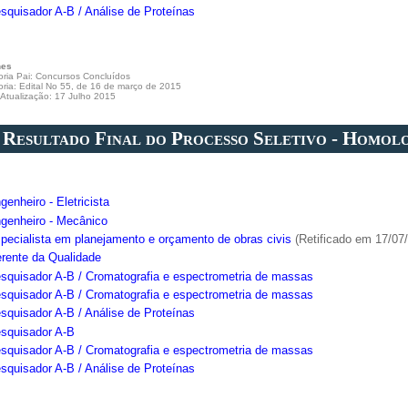
squisador A-B / Análise de Proteínas
hes
ria Pai:
Concursos Concluídos
oria:
Edital No 55, de 16 de março de 2015
 Atualização: 17 Julho 2015
. Resultado Final do Processo Seletivo - Homo
genheiro - Eletricista
ngenheiro - Mecânico
specialista em planejamento e orçamento de obras civis
(Retificado em 17/07
erente da Qualidade
esquisador A-B / Cromatografia e espectrometria de massas
esquisador A-B / Cromatografia e espectrometria de massas
squisador A-B / Análise de Proteínas
esquisador A-B
esquisador A-B / Cromatografia e espectrometria de massas
squisador A-B / Análise de Proteínas