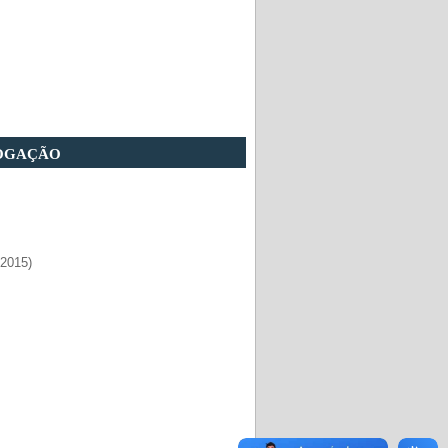
logação
/2015)