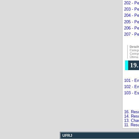
202 - P
203 - P
204 - Pe
205 - P
206 - P
207 - Pe
Detal
Catego
Categ
Última
19
101 - En
102 - E
103 - E
16. Resu
14. Res
13. Cha
11. Res
UFRJ