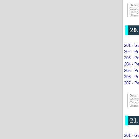
Detal
Catego
Categ
Última
20
201 - G
202 - P
203 - P
204 - Pe
205 - P
206 - P
207 - Pe
Detal
Catego
Categ
Última
21
201 - G