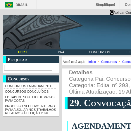
BRASIL
Simplifique!
Co
C
Aplicar Co
UFRJ
PR4
CONCURSOS
FI
Pesquisar
Você está aqui:
Início
Concursos
Concu
Detalhes
Categoria Pai:
Concurso
Concursos
Categoria:
Edital nº 293
CONCURSOS EM ANDAMENTO
Última Atualização: 19 A
CONCURSOS CONCLUÍDOS
EDITAIS DE SORTEIO DE VAGAS
29. Convocaç
PARA COTAS
PROCESSO SELETIVO INTERNO
PARA AUXILIAR NOS TRABALHOS
RELATIVOS À ELEIÇÃO 2026
AGENDAMENTO