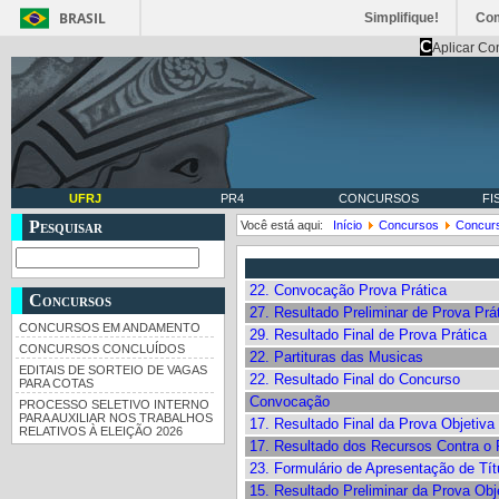
BRASIL
Simplifique!
Co
C
Aplicar Co
UFRJ
PR4
CONCURSOS
FI
Pesquisar
Você está aqui:
Início
Concursos
Concurs
22. Convocação Prova Prática
Concursos
27. Resultado Preliminar de Prova Prá
CONCURSOS EM ANDAMENTO
29. Resultado Final de Prova Prática
CONCURSOS CONCLUÍDOS
22. Partituras das Musicas
EDITAIS DE SORTEIO DE VAGAS
22. Resultado Final do Concurso
PARA COTAS
Convocação
PROCESSO SELETIVO INTERNO
PARA AUXILIAR NOS TRABALHOS
17. Resultado Final da Prova Objetiva
RELATIVOS À ELEIÇÃO 2026
17. Resultado dos Recursos Contra o 
23. Formulário de Apresentação de Tít
15. Resultado Preliminar da Prova Obj