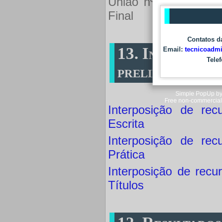
União nº 128, de 5 
Final
Contatos d
13. Interposiç
Email:
tecnicoadmi
Telef
preliminar
Simple PopUp by 
Free non-commercial
Interposição de rec
Escrita
Interposição de rec
Prática
Interposição de recu
Títulos