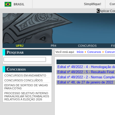
BRASIL
Simplifique!
Co
C
Aplicar Co
UFRJ
PR4
CONCURSOS
FI
Pesquisar
Você está aqui:
Início
Concursos
Concur
Edital nº 48/2022 - 4 - Homologação d
Concursos
Edital nº 48/2022 - 5 - Resultado Fina
CONCURSOS EM ANDAMENTO
Edital nº 48/2022 - 2 - Normas Compl
CONCURSOS CONCLUÍDOS
Edital n° 48, de 27 de janeiro de 2022
EDITAIS DE SORTEIO DE VAGAS
PARA COTAS
PROCESSO SELETIVO INTERNO
PARA AUXILIAR NOS TRABALHOS
RELATIVOS À ELEIÇÃO 2026