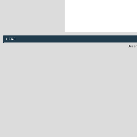
UFRJ
Desen