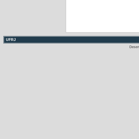
UFRJ
Desen