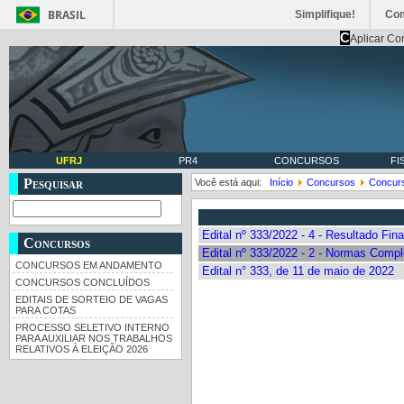
BRASIL
Simplifique!
Co
C
Aplicar Co
UFRJ
PR4
CONCURSOS
FI
Pesquisar
Você está aqui:
Início
Concursos
Concur
Edital nº 333/2022 - 4 - Resultado Fin
Concursos
Edital nº 333/2022 - 2 - Normas Comp
CONCURSOS EM ANDAMENTO
Edital n° 333, de 11 de maio de 2022
CONCURSOS CONCLUÍDOS
EDITAIS DE SORTEIO DE VAGAS
PARA COTAS
PROCESSO SELETIVO INTERNO
PARA AUXILIAR NOS TRABALHOS
RELATIVOS À ELEIÇÃO 2026