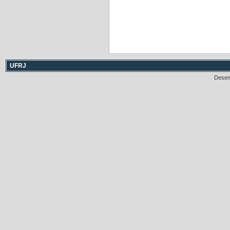
UFRJ
Desen