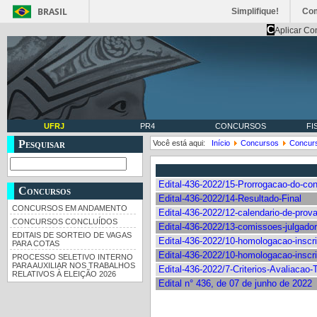
BRASIL
Simplifique!
Co
C
Aplicar Co
UFRJ
PR4
CONCURSOS
FI
Pesquisar
Você está aqui:
Início
Concursos
Concur
Edital-436-2022/15-Prorrogacao-do-co
Concursos
Edital-436-2022/14-Resultado-Final
CONCURSOS EM ANDAMENTO
Edital-436-2022/12-calendario-de-prov
CONCURSOS CONCLUÍDOS
Edital-436-2022/13-comissoes-julgado
EDITAIS DE SORTEIO DE VAGAS
Edital-436-2022/10-homologacao-inscri
PARA COTAS
Edital-436-2022/10-homologacao-inscri
PROCESSO SELETIVO INTERNO
PARA AUXILIAR NOS TRABALHOS
Edital-436-2022/7-Criterios-Avaliacao-
RELATIVOS À ELEIÇÃO 2026
Edital n° 436, de 07 de junho de 2022