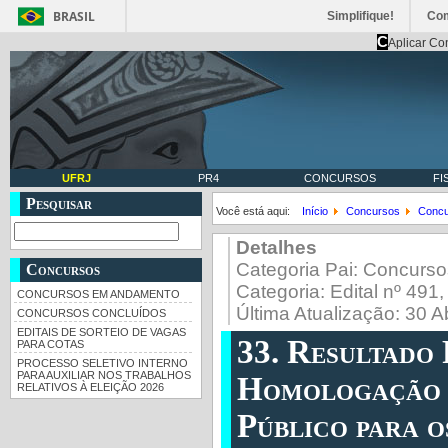
BRASIL
Simplifique!
Co
C
Aplicar Co
UFRJ
PR4
CONCURSOS
FI
Pesquisar
Você está aqui:
Início
Concursos
Concu
Detalhes
Categoria Pai:
Concurso
Concursos
Categoria:
Edital nº 491
CONCURSOS EM ANDAMENTO
Última Atualização: 30 A
CONCURSOS CONCLUÍDOS
EDITAIS DE SORTEIO DE VAGAS
33. Resultado 
PARA COTAS
PROCESSO SELETIVO INTERNO
PARA AUXILIAR NOS TRABALHOS
Homologação d
RELATIVOS À ELEIÇÃO 2026
Público para o