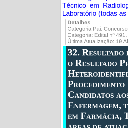
Técnico em Radiolog
Laboratório (todas as
Detalhes
Categoria Pai:
Concurso
Categoria:
Edital nº 491
Última Atualização: 19 A
32. Resultado
o Resultado P
Heteroidentif
Procedimento 
Candidatos ao
Enfermagem, t
em Farmácia, T
áreas de atuaç