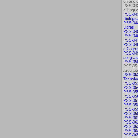
ênfase 
PSS-042
e Lingu
PSS-043
Biológic
PSS-044
Libras
PSS-045
PSS-046 
PSS-047 
PSS-048 
e Cogni
PSS-049 
serigraf
PSS-050
PSS-051
Arquitet
PSS-052
Tecnolo
PSS-053
PSS-054 
PSS-055 
PSS-056 
PSS-057 
PSS-058 
PSS-059
PSS-060
PSS-061 
PSS-062 
PSS-063
PSS-064 
PSS-065