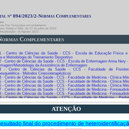
tal nº 894/2023/2-Normas Complementares
hes
ria Pai:
Concursos em andamento
oria:
Edital nº 894, de 27 de julho de 2023
 Atualização: 16 Agosto 2023
 Normas Complementares
 - Centro de Ciências da Saúde - CCS - Escola de Educação Física e 
ca e Metodologia do Treinamento Desportivo
 - Centro de Ciências da Saúde - CCS - Escola de Enfermagem Anna Nery -
rmagem/Metodologia da Assistência de Enfermagem
3 - Centro de Ciências da Saúde - CCS - Faculdade de Fisioterapia
esquelética - Métodos Cinesioterapêuticos
 - Centro de Ciências da Saúde - CCS - Faculdade de Medicina - Clínica Méd
 - Centro de Ciências da Saúde - CCS - Faculdade de Medicina - Clínica Méd
 - Centro de Ciências da Saúde - CCS - Faculdade de Medicina - Clínica Méd
 - Centro de Ciências da Saúde - CCS - Faculdade de Medicina - Fonoaudiolo
 - Centro de Ciências da Saúde - CCS - Faculdade de Medicina - Fonoaudiol
 - Centro de Ciências da Saúde - CCS - Faculdade de Medicina - Pediat
ação
(atualizado em 09/08/2023)
 - Centro de Ciências da Saúde - CCS - Faculdade de Medicina - Pediatria - 
ATENÇÃO
 - Centro de Ciências da Saúde - CCS - Faculdade de Medicina - Psiqui
ado em 16/08/2023)
 - Centro de Ciências da Saúde - CCS - Faculdade de Medicina - Terapia Oc
sionado
esultado final do procedimento de heteroidentificaç
 - Centro de Ciências da Saúde - CCS - Faculdade de Odontologia - Clínic