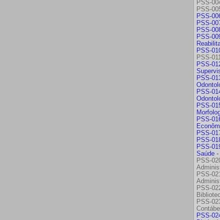
PSS-004
PSS-005
PSS-006
PSS-007
PSS-008
PSS-009
Reabili
PSS-010
PSS-011
PSS-012
Supervi
PSS-013
Odontoló
PSS-014
Odontoló
PSS-015
Morfolo
PSS-016
Econôm
PSS-017 
PSS-018
PSS-019
Saúde -
PSS-02
Adminis
PSS-02
Adminis
PSS-02
Bibliot
PSS-023
Contábei
PSS-024