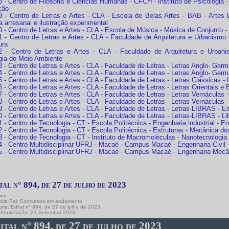
- Centro de Filosofia e Ciências Humanas - CFCH - Instituto de Psicologia - 
ção
- Centro de Letras e Artes - CLA - Escola de Belas Artes - BAB - Artes Base
ia artesanal e ilustração experimental
 - Centro de Letras e Artes - CLA - Escola de Música - Música de Conjunto 
 - Centro de Letras e Artes - CLA - Faculdade de Arquitetura e Urbanismo -
ura
 - Centro de Letras e Artes - CLA - Faculdade de Arquitetura e Urban
gia do Meio Ambiente
 - Centro de Letras e Artes - CLA - Faculdade de Letras - Letras Anglo- Ger
- Centro de Letras e Artes - CLA - Faculdade de Letras - Letras Anglo- Germ
- Centro de Letras e Artes - CLA - Faculdade de Letras - Letras Clássicas - 
- Centro de Letras e Artes - CLA - Faculdade de Letras - Letras Orientais e
- Centro de Letras e Artes - CLA - Faculdade de Letras - Letras Vernáculas - L
- Centro de Letras e Artes - CLA - Faculdade de Letras - Letras Vernáculas 
 - Centro de Letras e Artes - CLA - Faculdade de Letras - Letras-LIBRAS - 
- Centro de Letras e Artes - CLA - Faculdade de Letras - Letras-LIBRAS - Li
- Centro de Tecnologia - CT - Escola Politécnica - Engenharia industrial - 
- Centro de Tecnologia - CT - Escola Politécnica - Estruturas - Mecânica do
 - Centro de Tecnologia - CT - Instituto de Macromoléculas - Nanotecnologia
- Centro Multidisciplinar UFRJ - Macaé - Campus Macaé - Engenharia Civil - 
 - Centro Multidisciplinar UFRJ - Macaé - Campus Macaé - Engenharia Mecâni
tal n° 894, de 27 de julho de 2023
hes
ria Pai:
Concursos em andamento
oria:
Edital nº 894, de 27 de julho de 2023
 Atualização: 21 Setembro 2023
tal n° 894, de 27 de julho de 2023