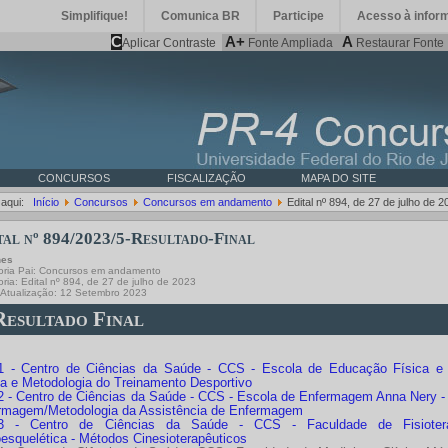
Simplifique!
Comunica BR
Participe
Acesso à infor
C
A+
A
Aplicar Contraste
Fonte Ampliada
Restaurar Fonte
CONCURSOS
FISCALIZAÇÃO
MAPA DO SITE
 aqui:
Início
Concursos
Concursos em andamento
Edital nº 894, de 27 de julho de 2
tal nº 894/2023/5-Resultado-Final
hes
ria Pai:
Concursos em andamento
oria:
Edital nº 894, de 27 de julho de 2023
 Atualização: 12 Setembro 2023
 Resultado Final
 - Centro de Ciências da Saúde - CCS - Escola de Educação Física e 
ca e Metodologia do Treinamento Desportivo
 - Centro de Ciências da Saúde - CCS - Escola de Enfermagem Anna Nery -
rmagem/Metodologia da Assistência de Enfermagem
3 - Centro de Ciências da Saúde - CCS - Faculdade de Fisioterapia
esquelética - Métodos Cinesioterapêuticos