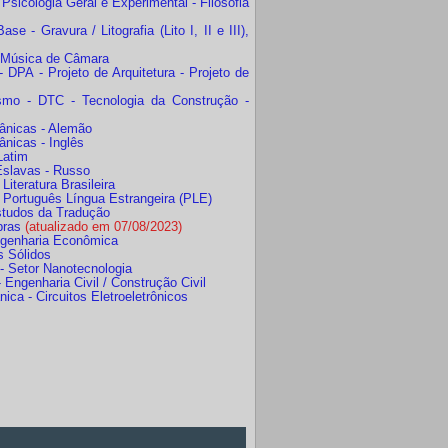
Psicologia Geral e Experimental - Filosofia
 - Gravura / Litografia (Lito I, II e III),
- Música de Câmara
 DPA - Projeto de Arquitetura - Projeto de
ismo - DTC - Tecnologia da Construção -
mânicas - Alemão
ânicas - Inglês
Latim
 Eslavas - Russo
iteratura Brasileira
- Português Língua Estrangeira (PLE)
Estudos da Tradução
bras
(atualizado em 07/08/2023)
Engenharia Econômica
s Sólidos
 - Setor Nanotecnologia
Engenharia Civil / Construção Civil
ca - Circuitos Eletroeletrônicos