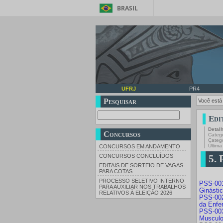
BRASIL
UFRJ
PR4
Pesquisar
Você está
Edi
Detal
Concursos
Catego
Categ
Última
CONCURSOS EM ANDAMENTO
5.
CONCURSOS CONCLUÍDOS
EDITAIS DE SORTEIO DE VAGAS
PARA COTAS
PROCESSO SELETIVO INTERNO
PSS-001
PARA AUXILIAR NOS TRABALHOS
Ginásti
RELATIVOS À ELEIÇÃO 2026
PSS-002
da Enfe
PSS-00
Musculo