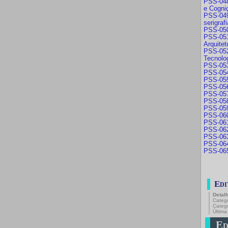
PSS-048 
e Cogni
PSS-049 
serigraf
PSS-050
PSS-051
Arquitet
PSS-052
Tecnolo
PSS-053
PSS-054 
PSS-055 
PSS-056 
PSS-057 
PSS-058 
PSS-059
PSS-060 
PSS-061 
PSS-062 
PSS-063
PSS-064 
PSS-065
Edi
Detal
Catego
Categ
Última
Edi