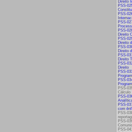
Direito 
PSS-025
Constitu
PSS-026
Internac
PSS-027
Processu
PSS-028
Direito 
PSS-029
Direito
PSS-030
Direito
PSS-031
Direito T
PSS-032
Direito
PSS-033
Program
PSS-034
Progra
PSS-035
Cálculo
PSS-036
Analític
PSS-037
com ênf
PSS-038
reporta
PSS-03
Comunic
PSS-041