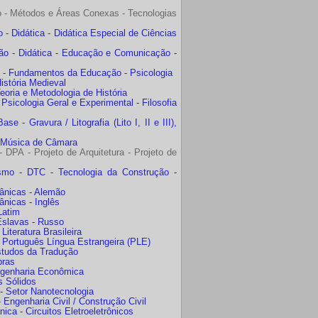
 - Métodos e Áreas Conexas - Tecnologias
 Didática - Didática Especial de Ciências
ão - Didática - Educação e Comunicação -
 - Fundamentos da Educação - Psicologia
istória Medieval
Teoria e Metodologia de História
Psicologia Geral e Experimental - Filosofia
 - Gravura / Litografia (Lito I, II e III),
- Música de Câmara
 DPA - Projeto de Arquitetura - Projeto de
ismo - DTC - Tecnologia da Construção -
mânicas - Alemão
ânicas - Inglês
Latim
 Eslavas - Russo
iteratura Brasileira
- Português Língua Estrangeira (PLE)
Estudos da Tradução
ibras
Engenharia Econômica
s Sólidos
 - Setor Nanotecnologia
Engenharia Civil / Construção Civil
ca - Circuitos Eletroeletrônicos