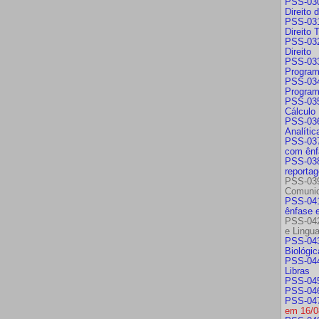
PSS-030
Direito
PSS-031
Direito T
PSS-032
Direito
PSS-033
Program
PSS-034
Progra
PSS-035
Cálculo
PSS-036
Analític
PSS-037
com ênf
PSS-038
reporta
PSS-03
Comunic
PSS-041
ênfase 
PSS-042
e Lingu
PSS-043
Biológic
PSS-044
Libras
PSS-045
PSS-046 
PSS-047 
em 16/0