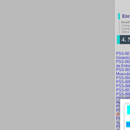
Edi
Detal
Catego
Categ
Última
4.
PSS-001
Ginásti
PSS-002
da Enfe
PSS-00
Musculo
PSS-004
PSS-005
PSS-006
PSS-007
PSS-008
PSS-009
Reabilit
PSS-010
PSS-011
(Public
PSS-012
Supervi
R
PSS-013