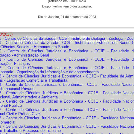
gica - Periodontia
(retificado em 21/09/2023)
 - Centro de Ciências da Saúde - CCS - Faculdade de Odontologia - Clínic
Disponível no item 6 desta página.
gica- Cirurgia
 - Centro de Ciências da Saúde - CCS - Instituto de Biodiversidade e S
Rio de Janeiro, 21 de setembro de 2023.
gia e Taxonomia de Fanerógamas e Micologia
 - Centro de Ciências da Saúde - CCS - Instituto de Biologia - Botânica 
ica
- Centro de Ciências da Saúde - CCS - Instituto de Biologia - Ecologia - Ec
8/2023)
Simple PopUp by Anders Wasen (http://wasen.net)
 - Centro de Ciências da Saúde - CCS - Instituto de Biologia - Zoologia - Z
Free non-commercial version for Joomla. © Anders Wasen 2013
 - Centro de Ciências da Saúde - CCS - Instituto de Estudos em Saúde C
 Ciências Sociais e Humanas em Saúde
0 - Centro de Ciências Jurídicas e Econômica - CCJE - Faculdade de
tração - Administração Geral
1 - Centro de Ciências Jurídicas e Econômica - CCJE - Faculdade de
tração - Finanças
2 - Centro de Ciências Jurídicas e Econômica - CCJE - Faculdade de
economia - Organização da Informação e do conhecimento
 - Centro de Ciências Jurídicas e Econômica - CCJE - Faculdade de Admin
s - Legislação Comercial e Trabalhista
 - Centro de Ciências Jurídicas e Econômica - CCJE - Faculdade Nacional de
Internacional Privado
 - Centro de Ciências Jurídicas e Econômica - CCJE - Faculdade Nacional 
cional, Administrativo e Ambiental
 - Centro de Ciências Jurídicas e Econômica - CCJE - Faculdade Nacional 
ional Público
 - Centro de Ciências Jurídicas e Econômica - CCJE - Faculdade Nacional 
al Civil e Prática Cível
 - Centro de Ciências Jurídicas e Econômica - CCJE - Faculdade Nacional 
Comercial
 - Centro de Ciências Jurídicas e Econômica - CCJE - Faculdade Nacional 
 do Trabalho e Processo do Trabalho