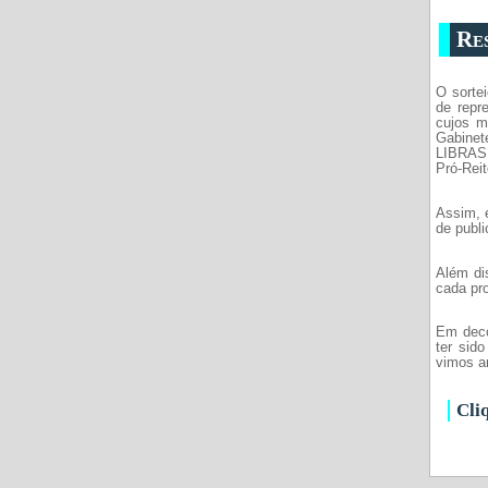
Re
O sorte
de repr
cujos m
Gabinete
LIBRAS 
Pró-Reit
Assim, e
de publ
Além dis
cada pro
Em decor
ter sid
vimos an
Cli