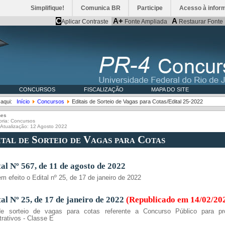
Simplifique!
Comunica BR
Participe
Acesso à infor
C
A+
A
Aplicar Contraste
Fonte Ampliada
Restaurar Fonte
CONCURSOS
FISCALIZAÇÃO
MAPA DO SITE
 aqui:
Início
Concursos
Editais de Sorteio de Vagas para Cotas/Edital 25-2022
hes
oria:
Concursos
 Atualização: 12 Agosto 2022
ital de Sorteio de Vagas para Cotas
tal Nº 567, de 11 de agosto de 2022
m efeito o Edital nº 25, de 17 de janeiro de 2022
tal Nº 25, de 17 de janeiro de 2022
(Republicado em 14/02/20
de sorteio de vagas para cotas referente a Concurso Público para p
rativos - Classe E