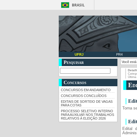
BRASIL
UFRJ
PR4
Pesquisar
Você está
Detal
Categ
Última
Concursos
Ed
CONCURSOS EM ANDAMENTO
CONCURSOS CONCLUÍDOS
Edi
EDITAIS DE SORTEIO DE VAGAS
PARA COTAS
Torna se
PROCESSO SELETIVO INTERNO
PARA AUXILIAR NOS TRABALHOS
RELATIVOS À ELEIÇÃO 2026
Edi
Edital 
Administ