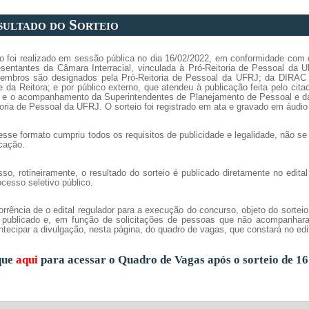
sultado do Sorteio
io foi realizado em sessão pública no dia 16/02/2022, em conformidade com
esentantes da Câmara Interracial, vinculada à Pró-Reitoria de Pessoal da 
embros são designados pela Pró-Reitoria de Pessoal da UFRJ; da DIRAC –
 da Reitora; e por público externo, que atendeu à publicação feita pelo cita
e o acompanhamento da Superintendentes de Planejamento de Pessoal e da
oria de Pessoal da UFRJ. O sorteio foi registrado em ata e gravado em áudio
sse formato cumpriu todos os requisitos de publicidade e legalidade, não se 
icação.
so, rotineiramente, o resultado do sorteio é publicado diretamente no edita
cesso seletivo público.
rência de o edital regulador para a execução do concurso, objeto do sorteio
o publicado e, em função de solicitações de pessoas que não acompanhara
tecipar a divulgação, nesta página, do quadro de vagas, que constará no edit
que
aqui
para acessar o Quadro de Vagas após o sorteio de 16