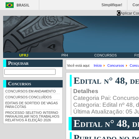
BRASIL
Simplifique!
Co
C
Aplicar Co
UFRJ
PR4
CONCURSOS
FI
Pesquisar
Você está aqui:
Início
Concursos
Concu
Edital n° 48, d
Concursos
Detalhes
CONCURSOS EM ANDAMENTO
Categoria Pai:
Concurso
CONCURSOS CONCLUÍDOS
EDITAIS DE SORTEIO DE VAGAS
Categoria:
Edital nº 48,
PARA COTAS
Última Atualização: 05 
PROCESSO SELETIVO INTERNO
PARA AUXILIAR NOS TRABALHOS
Edital n° 48, d
RELATIVOS À ELEIÇÃO 2026
Publicado no do