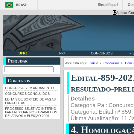
BRASIL
Simplifique!
Co
C
Aplicar Co
UFRJ
PR4
CONCURSOS
FI
Pesquisar
Você está aqui:
Início
Concursos
Concu
Edital-859-202
Concursos
resultado-prel
CONCURSOS EM ANDAMENTO
CONCURSOS CONCLUÍDOS
Detalhes
EDITAIS DE SORTEIO DE VAGAS
PARA COTAS
Categoria Pai:
Concurso
PROCESSO SELETIVO INTERNO
Categoria:
Edital nº 859
PARA AUXILIAR NOS TRABALHOS
RELATIVOS À ELEIÇÃO 2026
Última Atualização: 11 J
4. Homologaçã