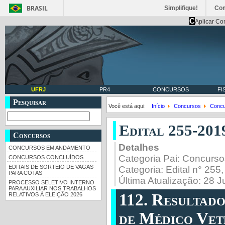
BRASIL
Simplifique!
Co
C
Aplicar Co
UFRJ
PR4
CONCURSOS
FI
Pesquisar
Você está aqui:
Início
Concursos
Concu
Edital 255-20
Concursos
Detalhes
CONCURSOS EM ANDAMENTO
Categoria Pai:
Concurso
CONCURSOS CONCLUÍDOS
EDITAIS DE SORTEIO DE VAGAS
Categoria:
Edital n° 255
PARA COTAS
Última Atualização: 28 
PROCESSO SELETIVO INTERNO
PARA AUXILIAR NOS TRABALHOS
112. Resultad
RELATIVOS À ELEIÇÃO 2026
de Médico Vet