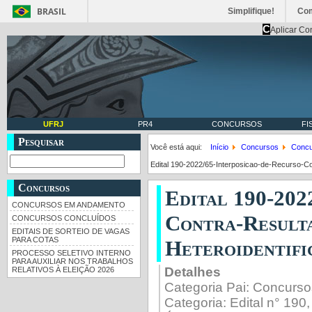
BRASIL
Simplifique!
Co
C
Aplicar Co
UFRJ
PR4
CONCURSOS
FI
Pesquisar
Você está aqui:
Início
Concursos
Concu
Edital 190-2022/65-Interposicao-de-Recurso-Co
Concursos
Edital 190-202
CONCURSOS EM ANDAMENTO
Contra-Result
CONCURSOS CONCLUÍDOS
EDITAIS DE SORTEIO DE VAGAS
PARA COTAS
Heteroidentif
PROCESSO SELETIVO INTERNO
PARA AUXILIAR NOS TRABALHOS
Detalhes
RELATIVOS À ELEIÇÃO 2026
Categoria Pai:
Concurso
Categoria:
Edital n° 190