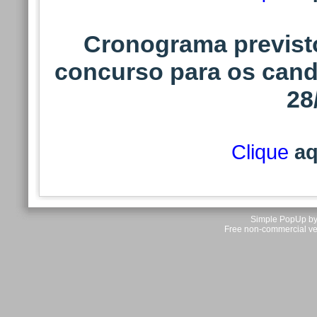
Cronograma previsto
concurso para os cand
28
Clique
aq
Simple PopUp by 
Free non-commercial ve