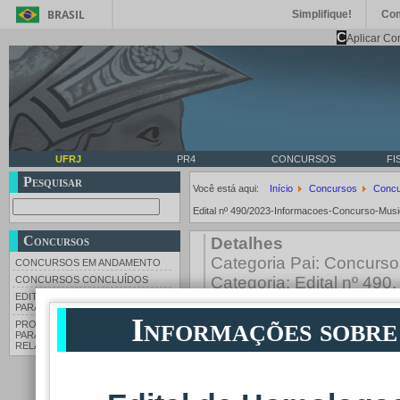
BRASIL
Simplifique!
Co
C
Aplicar Co
UFRJ
PR4
CONCURSOS
FI
Pesquisar
Você está aqui:
Início
Concursos
Concu
Edital nº 490/2023-Informacoes-Concurso-Mus
Concursos
Detalhes
Categoria Pai:
Concurso
CONCURSOS EM ANDAMENTO
Categoria:
Edital nº 490
CONCURSOS CONCLUÍDOS
EDITAIS DE SORTEIO DE VAGAS
Última Atualização: 29 A
PARA COTAS
Informações sobre
PROCESSO SELETIVO INTERNO
Informaçõe
PARA AUXILIAR NOS TRABALHOS
RELATIVOS À ELEIÇÃO 2026