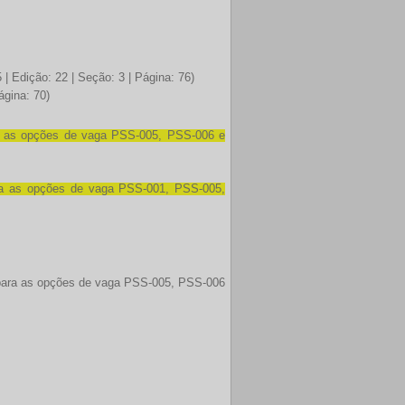
 Edição: 22 | Seção: 3 | Página: 76)
ágina: 70)
ra as opções de vaga PSS-005, PSS-006 e
ara as opções de vaga
PSS-001, PSS-005,
s para as opções de vaga PSS-005, PSS-006