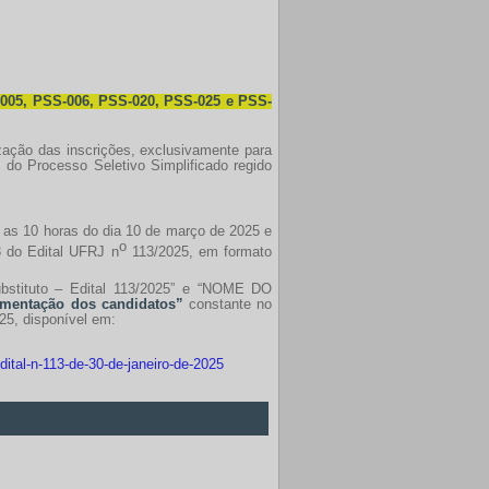
, PSS-006, PSS-020, PSS-025 e PSS-
zação das inscrições, exclusivamente para
o Processo Seletivo Simplificado regido
e as 10 horas do dia 10 de março de 2025 e
o
3 do Edital UFRJ n
113/2025, em formato
ubstituto – Edital 113/2025” e “NOME DO
cumentação dos candidatos”
constante no
25, disponível em:
dital-n-113-de-30-de-janeiro-de-2025