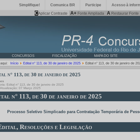
Simplifique!
Comunica BR
Participe
Acesso à infor
C
A+
A
Aplicar Contraste
Fonte Ampliada
Restaurar Fonte
CONCURSOS
FISCALIZAÇÃO
MAPA DO SITE
 aqui:
Início
Edital n° 113, de 30 de janeiro de 2025
Edital n° 113, de 30 de janeiro de 20
tal n° 113, de 30 de janeiro de 2025
hes
oria:
Edital n° 113, de 30 de janeiro de 2025
 Atualização: 07 Março 2025
tal n° 113, de 30 de janeiro de 2025
Processo Seletivo Simplicado para Contratação Temporária de Pesso
Edital, Resoluções e Legislação