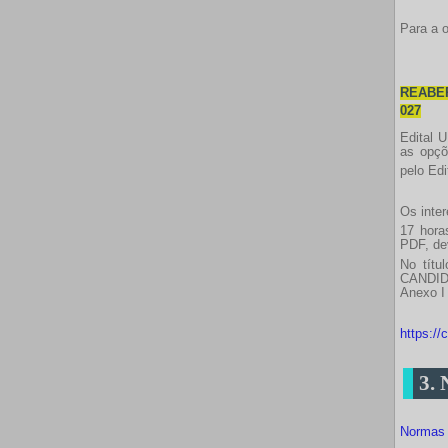
Para a 
REABER
027
Edital 
as opçõ
pelo Edi
Os inte
17 hora
PDF, de
No títu
CANDIDA
Anexo I
https://
3.
Normas