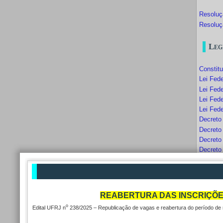
Resoluç
Resoluç
Leg
Constit
Lei Fede
Lei Fede
Lei Fede
Lei Fede
Decreto
Decreto
Decreto
Decreto
Decreto
Instruç
REABERTURA DAS INSCRIÇÕES P
2. 
o
Edital UFRJ n
238/2025 – Republicação de vagas e reabertura do período de 