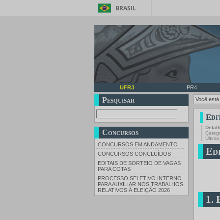
BRASIL
UFRJ
PR4
Pesquisar
Você está
Edi
Detal
Concursos
Categ
Última
CONCURSOS EM ANDAMENTO
Edi
CONCURSOS CONCLUÍDOS
EDITAIS DE SORTEIO DE VAGAS
PARA COTAS
PROCESSO SELETIVO INTERNO
PARA AUXILIAR NOS TRABALHOS
RELATIVOS À ELEIÇÃO 2026
1. 