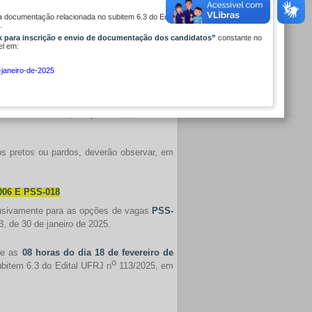
ital UFRJ nº 113, de 30 de janeiro de 2025,
o
 a documentação relacionada no subitem 6.3 do Edital UFRJ n
113/2025, em
cumentação dos candidatos disponibilizado
.
ste Edital, no período compreendido entre
nk para inscrição e envio de documentação dos candidatos”
constante no
o de 2025
, considerando-se o horário oficial
el em:
-janeiro-de-2025
s e parâmetros de admissibilidade constam
everão observar, em particular, o item 3 e
s pretos ou pardos, deverão observar, em
06 E PSS-018
clusivamente para as opções de vagas
PSS-
, de 30 de janeiro de 2025.
tre as
08 horas do dia 18 de fevereiro de
o
ubitem 6.3 do Edital UFRJ n
113/2025, em