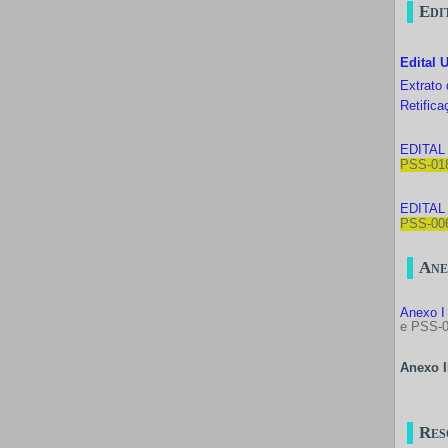
Edi
Edital 
Extrato 
Retifica
EDITAL
PSS-01
EDITAL
PSS-00
Ane
Anexo I
e PSS-0
Anexo I
Res