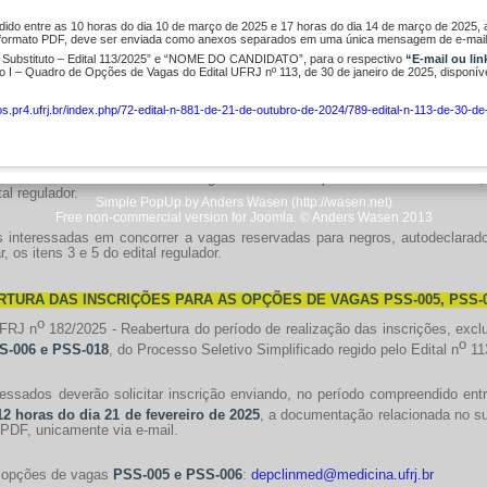
tação de Inscrição e a documentação necessária, relacionada no item 6 do Ed
ndido entre as 10 horas do dia 10 de março de 2025 e 17 horas do dia 14 de março de 2025,
 ser enviadas unicamente via E-mail ou link para inscrição e envio de do
formato PDF, deve ser enviada como anexos separados em uma única mensagem de e-mail
spectiva Unidade Acadêmica responsável pela vaga, constante no anexo I de
or Substituto – Edital 113/2025” e “NOME DO CANDIDATO”, para o respectivo
“E-mail ou li
oras do dia 10 de fevereiro de 2025 e as 17 horas do dia 14 de fevereir
 I – Quadro de Opções de Vagas do Edital UFRJ nº 113, de 30 de janeiro de 2025, disponív
lia.
os.pr4.ufrj.br/index.php/72-edital-n-881-de-21-de-outubro-de-2024/789-edital-n-113-de-30-de
ormidade com o subitem 1.4 do edital regulador, os programas, cronograma
mas complementares que serão publicadas no item 3 desta página eletrônica.
 interessadas em concorrer a vagas reservadas a pessoas com deficiência, d
tal regulador.
Simple PopUp by Anders Wasen (http://wasen.net)
Free non-commercial version for Joomla. © Anders Wasen 2013
 interessadas em concorrer a vagas reservadas para negros, autodeclarado
ar, os itens 3 e 5 do edital regulador.
TURA DAS INSCRIÇÕES PARA AS OPÇÕES DE VAGAS PSS-005, PSS-0
o
UFRJ n
182/2025 - Reabertura do período de realização das inscrições, ex
o
S-006 e PSS-018
, do Processo Seletivo Simplificado regido pelo Edital n
113
ressados deverão solicitar inscrição enviando, no período compreendido en
12 horas do dia 21 de fevereiro de 2025
, a documentação relacionada no s
 PDF, unicamente via e-mail.
 opções de vagas
PSS-005 e PSS-006
:
depclinmed@medicina.ufrj.br