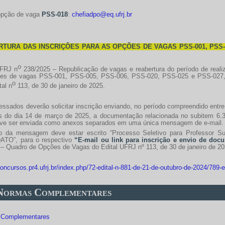
opção de vaga
PSS-018
:
chefiadpo@eq.ufrj.br
TURA DAS INSCRIÇÕES PARA AS OPÇÕES DE VAGAS PSS-001, PSS-005
o
UFRJ n
238/2025 – Republicação de vagas e reabertura do período de reali
es de vagas PSS-001, PSS-005, PSS-006, PSS-020, PSS-025 e PSS-027, d
o
tal n
113, de 30 de janeiro de 2025.
ressados deverão solicitar inscrição enviando, no período compreendido entr
s do dia 14 de março de 2025, a documentação relacionada no subitem 6.
ve ser enviada como anexos separados em uma única mensagem de e-mail.
lo da mensagem deve estar escrito “Processo Seletivo para Professor S
TO”, para o respectivo
“E-mail ou link para inscrição e envio de do
 – Quadro de Opções de Vagas do Edital UFRJ nº 113, de 30 de janeiro de 20
concursos.pr4.ufrj.br/index.php/72-edital-n-881-de-21-de-outubro-de-2024/789-e
 Normas Complementares
 Complementares