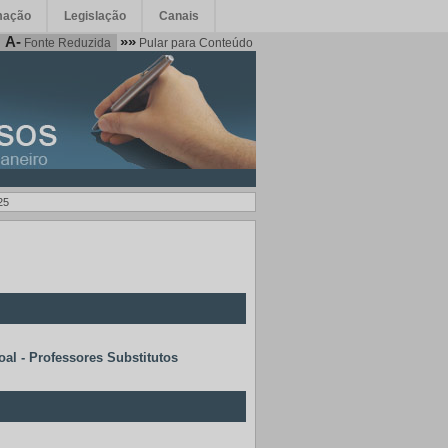
mação
Legislação
Canais
A-
»»
Fonte Reduzida
Pular para Conteúdo
25
al - Professores Substitutos