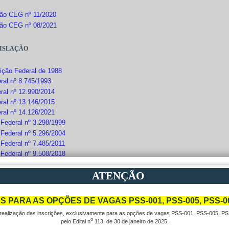
ão CEG nº 11/2020
ão CEG nº 08/2021
islação
uição Federal de 1988
ral nº 8.745/1993
ral nº 12.990/2014
ral nº 13.146/2015
ral nº 14.126/2021
 Federal nº 3.298/1999
 Federal nº 5.296/2004
 Federal nº 7.485/2011
 Federal nº 9.508/2018
 Federal nº 9.739/2019
ATENÇÃO
ão Normativa MGI nº 23/2023
ARA AS OPÇÕES DE VAGAS PSS-001, PSS-005, PSS-006,
Inscrição e Realização
realização das inscrições, exclusivamente para as opções de vagas PSS-001, PSS-005, PS
o
pelo Edital n
113, de 30 de janeiro de 2025.