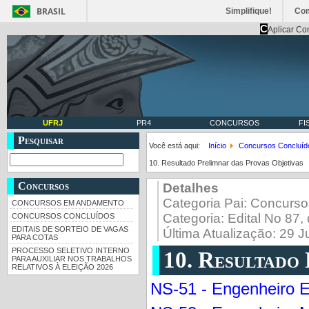
BRASIL
Simplifique!
Co
C
Aplicar Co
UFRJ
PR4
CONCURSOS
FI
Pesquisar
Você está aqui:
Início
Concursos Concluíd
10. Resultado Prelimnar das Provas Objetivas
Concursos
Detalhes
Categoria Pai:
Concurso
CONCURSOS EM ANDAMENTO
Categoria:
Edital No 87,
CONCURSOS CONCLUÍDOS
EDITAIS DE SORTEIO DE VAGAS
Última Atualização: 29 
PARA COTAS
PROCESSO SELETIVO INTERNO
10. Resultado 
PARA AUXILIAR NOS TRABALHOS
RELATIVOS À ELEIÇÃO 2026
NS-51 - Engenheiro El