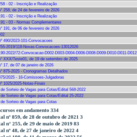
258 - 02 - Inscrição e Realização
n° 258, de 24 de fevereiro de 2026
191 - 02 - Inscrição e Realização
 191 - 03 - Normas Complementares
n° 191, de 06 de fevereiro de 2026
-02
 nº 490/2023-101-Convocacoes
 255-2019/118-Novas-Convocacoes-13012026
 190-2022/72-Convocacao-D002-D003-D004-D006-D008-D009-D010-D011-D01
 n° XXX/Teste01, de 19 de setembro de 2025
n° 17, de 07 de janeiro de 2026
 n° 875-2025 - Cronogramas Detalhados
 875/2025 - 16-Comissoes-Julgadoras
nº 1025/2025-Notas-Finais
s de Sorteio de Vagas para Cotas/Edital 568-2022
 de Sorteio de Vagas para Cotas/Edital 25-2022
s de Sorteio de Vagas para Cotas
cursos em andamento
334
tal nº 859, de 28 de outubro de 2021
3
tal n° 255, de 29 de maio de 2019
83
tal nº 48, de 27 de janeiro de 2022
4