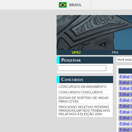
BRASIL
UFRJ
PR4
Pesquisar
Você está
Edital
Concursos
Edital 
CONCURSOS EM ANDAMENTO
Edital 
CONCURSOS CONCLUÍDOS
Edital
EDITAIS DE SORTEIO DE VAGAS
Edital 
PARA COTAS
Edital 
PROCESSO SELETIVO INTERNO
PARA AUXILIAR NOS TRABALHOS
Edital 
RELATIVOS À ELEIÇÃO 2026
Edital 
Edital 
Edital 