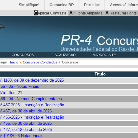
Simplifique!
Comunica BR
Participe
Acesso à infor
C
A+
A
Aplicar Contraste
Fonte Ampliada
Restaurar Fonte
CONCURSOS
FISCALIZAÇÃO
MAPA DO SITE
 aqui:
Início
Concursos Concluídos
Concursos
Título
 nº 1188, de 09 de dezembro de 2025
466 - 05 - Notas Finais
875 - Item-21
 466 - 04 - Normas Complementares
nº 467-2026 - Inscrição e Realização
nº 467, de 30 de abril de 2026
nº 466-2026 - Inscrição e Realização
n° 466, de 30 de abril de 2026
n° 427, de 12 de abril de 2026
nº 191/2026-Notas-Finais