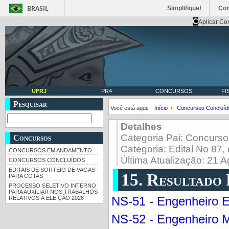
BRASIL
Simplifique!
Co
C
Aplicar Co
UFRJ
PR4
CONCURSOS
FI
Pesquisar
Você está aqui:
Início
Concursos Concluíd
Detalhes
Categoria Pai:
Concurso
Concursos
Categoria:
Edital No 87,
CONCURSOS EM ANDAMENTO
Última Atualização: 21 
CONCURSOS CONCLUÍDOS
EDITAIS DE SORTEIO DE VAGAS
15. Resultado 
PARA COTAS
PROCESSO SELETIVO INTERNO
PARA AUXILIAR NOS TRABALHOS
NS-51 - Engenheiro El
RELATIVOS À ELEIÇÃO 2026
NS-52 - Engenheiro 