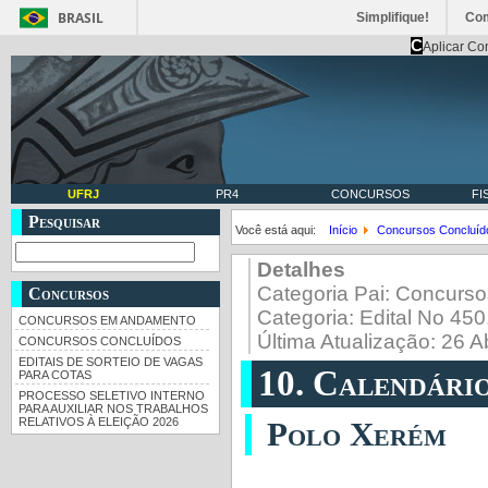
BRASIL
Simplifique!
Co
C
Aplicar Co
UFRJ
PR4
CONCURSOS
FI
Pesquisar
Você está aqui:
Início
Concursos Concluíd
Detalhes
Categoria Pai:
Concurso
Concursos
Categoria:
Edital No 45
CONCURSOS EM ANDAMENTO
Última Atualização: 26 A
CONCURSOS CONCLUÍDOS
EDITAIS DE SORTEIO DE VAGAS
10. Calendári
PARA COTAS
PROCESSO SELETIVO INTERNO
PARA AUXILIAR NOS TRABALHOS
Polo Xerém
RELATIVOS À ELEIÇÃO 2026