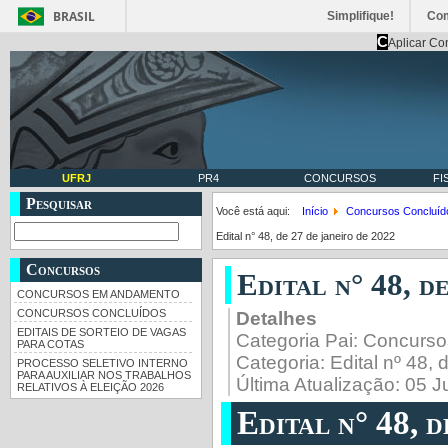
BRASIL
Simplifique!
Co
C
Aplicar Co
UFRJ
PR4
CONCURSOS
FI
Pesquisar
Você está aqui:
Início
Concursos Concluíd
Edital n° 48, de 27 de janeiro de 2022
Concursos
Edital n° 48, d
CONCURSOS EM ANDAMENTO
CONCURSOS CONCLUÍDOS
Detalhes
EDITAIS DE SORTEIO DE VAGAS
Categoria Pai:
Concurso
PARA COTAS
Categoria:
Edital nº 48,
PROCESSO SELETIVO INTERNO
PARA AUXILIAR NOS TRABALHOS
Última Atualização: 05 
RELATIVOS À ELEIÇÃO 2026
Edital n° 48, d