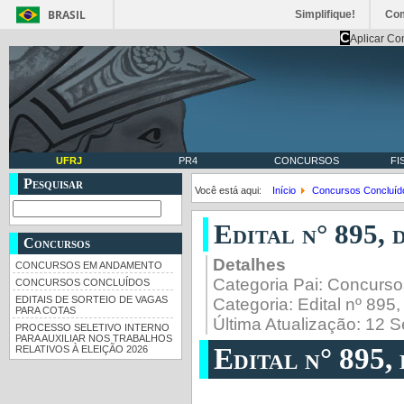
BRASIL
Simplifique!
Co
C
Aplicar Co
UFRJ
PR4
CONCURSOS
FI
Pesquisar
Você está aqui:
Início
Concursos Concluíd
Edital n° 895, 
Concursos
Detalhes
CONCURSOS EM ANDAMENTO
Categoria Pai:
Concurso
CONCURSOS CONCLUÍDOS
EDITAIS DE SORTEIO DE VAGAS
Categoria:
Edital nº 895
PARA COTAS
Última Atualização: 12 
PROCESSO SELETIVO INTERNO
PARA AUXILIAR NOS TRABALHOS
Edital n° 895,
RELATIVOS À ELEIÇÃO 2026