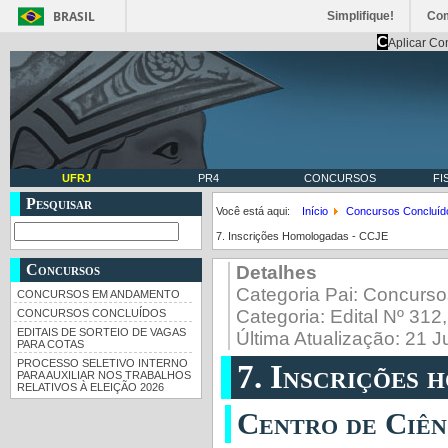
BRASIL
Simplifique!
Co
C
Aplicar Co
UFRJ
PR4
CONCURSOS
FI
Pesquisar
Você está aqui:
Início
Concursos Concluíd
7. Inscrições Homologadas - CCJE
Concursos
Detalhes
Categoria Pai:
Concurso
CONCURSOS EM ANDAMENTO
Categoria:
Edital Nº 31
CONCURSOS CONCLUÍDOS
EDITAIS DE SORTEIO DE VAGAS
Última Atualização: 21 
PARA COTAS
PROCESSO SELETIVO INTERNO
7. Inscrições
PARA AUXILIAR NOS TRABALHOS
RELATIVOS À ELEIÇÃO 2026
Centro de Ciên