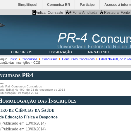
Simplifique!
Comunica BR
Participe
Acesso à infor
C
A+
A
Aplicar Contraste
Fonte Ampliada
Restaurar Fonte
CONCURSOS
FISCALIZAÇÃO
MAPA DO SITE
 aqui:
Início
Concursos
Concursos
Concursos Concluídos
Edital No 460, de 23 
gação das Inscrições - CCS
ncursos PR4
hes
ria Pai:
Concursos Concluídos
oria:
Edital No 460, de 23 de dezembro de 2013
 Atualização: 19 Março 2014
 Homologação das Inscrições
tro de Ciências da Saúde
 de Educação Física e Desportos
(Publicado em 13/03/2014)
(Publicado em 13/03/2014)