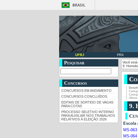
BRASIL
UFRJ
PR4
Pesquisar
Você está
9. Homolo
Co
Concursos
Detal
CONCURSOS EM ANDAMENTO
Catego
Categ
CONCURSOS CONCLUÍDOS
Última
EDITAIS DE SORTEIO DE VAGAS
9.
PARA COTAS
PROCESSO SELETIVO INTERNO
Cen
PARA AUXILIAR NOS TRABALHOS
RELATIVOS À ELEIÇÃO 2026
Escola
MS-063
MS-064