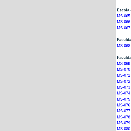
Escol
MS-065
MS-066
MS-067
Faculd
MS-068
Facu
MS-069
MS-070
MS-071
MS-072
MS-073
MS-074
MS-075
MS-076
MS-077
MS-078
MS-079
MS-080