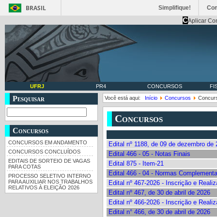
BRASIL
Simplifique!
Co
C
Aplicar Co
UFRJ
PR4
CONCURSOS
FI
Pesquisar
Você está aqui:
Início
Concursos
Concur
Concursos
Concursos
CONCURSOS EM ANDAMENTO
Edital nº 1188, de 09 de dezembro de
CONCURSOS CONCLUÍDOS
Edital 466 - 05 - Notas Finais
EDITAIS DE SORTEIO DE VAGAS
Edital 875 - Item-21
PARA COTAS
Edital 466 - 04 - Normas Complement
PROCESSO SELETIVO INTERNO
PARA AUXILIAR NOS TRABALHOS
Edital nº 467-2026 - Inscrição e Reali
RELATIVOS À ELEIÇÃO 2026
Edital nº 467, de 30 de abril de 2026
Edital nº 466-2026 - Inscrição e Reali
Edital n° 466, de 30 de abril de 2026