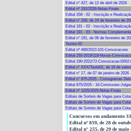
Edital n° 427, de 12 de abril de 2026
Edital nº 191/2026-Notas-Finais
Edital 258 - 02 - Inscrição e Realizaçã
Edital n° 258, de 24 de fevereiro de 2
Edital 191 - 02 - Inscrição e Realizaçã
Edital 191 - 03 - Normas Complement
Edital n° 191, de 06 de fevereiro de 2
Testes-02
Edital nº 490/2023-101-Convocacoes
Edital 255-2019/118-Novas-Convocac
Edital 190-2022/72-Convocacao-D00
Edital n° XXX/Teste01, de 19 de sete
Edital n° 17, de 07 de janeiro de 2026
Edital n° 875-2025 - Cronogramas Det
Edital 875/2025 - 16-Comissoes-Julga
Edital nº 1025/2025-Notas-Finais
Editais de Sorteio de Vagas para Cota
Editais de Sorteio de Vagas para Cota
Editais de Sorteio de Vagas para Cota
Concursos em andamento
3
Edital nº 859, de 28 de outu
Edital n° 255, de 29 de maio