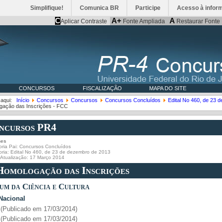
Simplifique!
Comunica BR
Participe
Acesso à infor
C
A+
A
Aplicar Contraste
Fonte Ampliada
Restaurar Fonte
CONCURSOS
FISCALIZAÇÃO
MAPA DO SITE
 aqui:
Início
Concursos
Concursos
Concursos Concluídos
Edital No 460, de 23 
gação das Inscrições - FCC
ncursos PR4
hes
ria Pai:
Concursos Concluídos
oria:
Edital No 460, de 23 de dezembro de 2013
 Atualização: 17 Março 2014
 Homologação das Inscrições
rum da Ciência e Cultura
u Nacional
(
Publicado em 17/03/2014
)
(Publicado em 17/03/2014)