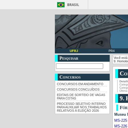
BRASIL
UFRJ
PR4
Pesquisar
Você está
9. Homolo
Co
Concursos
Detal
CONCURSOS EM ANDAMENTO
Catego
Categ
CONCURSOS CONCLUÍDOS
Última
EDITAIS DE SORTEIO DE VAGAS
9.
PARA COTAS
PROCESSO SELETIVO INTERNO
Fó
PARA AUXILIAR NOS TRABALHOS
RELATIVOS À ELEIÇÃO 2026
Muse
MS-225
MS-226