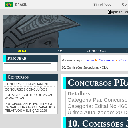
BRASIL
Simplifique!
Co
C
Aplicar Co
UFRJ
PR4
CONCURSOS
FI
Pesquisar
Você está aqui:
Início
Concursos
Concu
10. Comissões Julgadoras - CLA
Concursos
Concursos PR
CONCURSOS EM ANDAMENTO
CONCURSOS CONCLUÍDOS
Detalhes
EDITAIS DE SORTEIO DE VAGAS
PARA COTAS
Categoria Pai:
Concurso
PROCESSO SELETIVO INTERNO
Categoria:
Edital No 46
PARA AUXILIAR NOS TRABALHOS
RELATIVOS À ELEIÇÃO 2026
Última Atualização: 20
10. Comissões