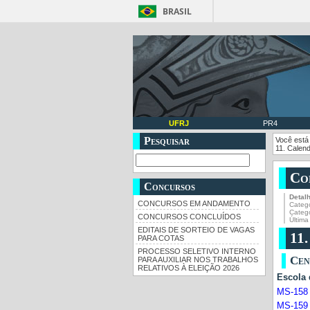
BRASIL
UFRJ
PR4
Pesquisar
Você está
11. Calen
Co
Concursos
Detal
CONCURSOS EM ANDAMENTO
Catego
Categ
CONCURSOS CONCLUÍDOS
Últim
EDITAIS DE SORTEIO DE VAGAS
11
PARA COTAS
PROCESSO SELETIVO INTERNO
Ce
PARA AUXILIAR NOS TRABALHOS
RELATIVOS À ELEIÇÃO 2026
Escola
MS-158
MS-159