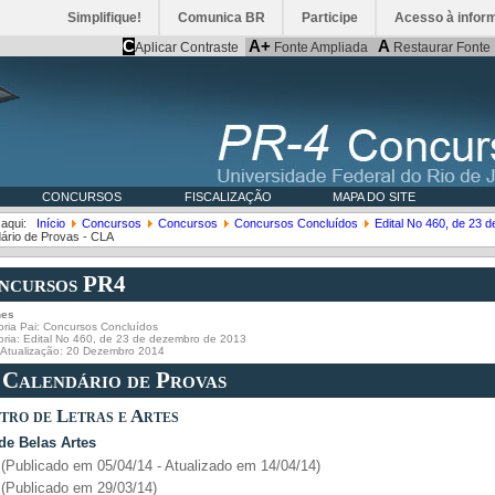
Simplifique!
Comunica BR
Participe
Acesso à infor
C
A+
A
Aplicar Contraste
Fonte Ampliada
Restaurar Fonte
CONCURSOS
FISCALIZAÇÃO
MAPA DO SITE
 aqui:
Início
Concursos
Concursos
Concursos Concluídos
Edital No 460, de 23 
dário de Provas - CLA
ncursos PR4
hes
ria Pai:
Concursos Concluídos
oria:
Edital No 460, de 23 de dezembro de 2013
a Atualização: 20 Dezembro 2014
. Calendário de Provas
ntro de Letras e Artes
 de Belas Artes
(Publicado em 05/04/14 - Atualizado em 14/04/14)
(Publicado em 29/03/14)