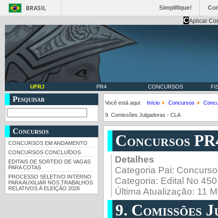
BRASIL
Simplifique!
Co
C
Aplicar Co
UFRJ
PR4
CONCURSOS
FI
Pesquisar
Você está aqui:
Início
Concursos
Concu
9. Comissões Julgadoras - CLA
Concursos
Concursos PR
CONCURSOS EM ANDAMENTO
CONCURSOS CONCLUÍDOS
Detalhes
EDITAIS DE SORTEIO DE VAGAS
PARA COTAS
Categoria Pai:
Concurso
PROCESSO SELETIVO INTERNO
Categoria:
Edital No 45
PARA AUXILIAR NOS TRABALHOS
RELATIVOS À ELEIÇÃO 2026
Última Atualização: 11 
9. Comissões 