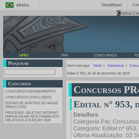
BRASIL
Simplifique!
Co
C
Aplicar Co
UFRJ
PR4
CONCURSOS
FI
Pesquisar
Você está aqui:
Início
Concursos
Concu
Edital n° 953, de 20 de dezembro de 2019
Concursos
Concursos PR
CONCURSOS EM ANDAMENTO
CONCURSOS CONCLUÍDOS
Edital n° 953, 
EDITAIS DE SORTEIO DE VAGAS
PARA COTAS
PROCESSO SELETIVO INTERNO
Detalhes
PARA AUXILIAR NOS TRABALHOS
Categoria Pai:
Concurso
RELATIVOS À ELEIÇÃO 2026
Categoria:
Edital nº 95
Última Atualização: 02 