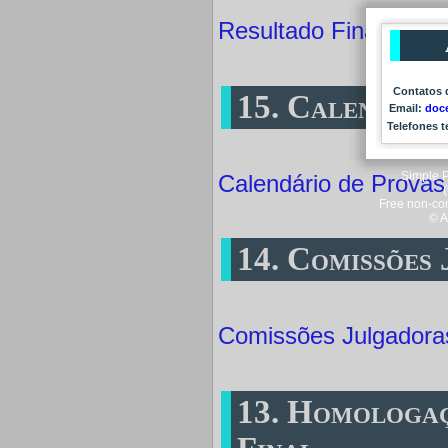
Resultado Final
Contatos 
15. Calendári
Email:
doce
Telefones 
Simple 
Calendário de Provas
Free non-com
© A
14. Comissões
Comissões Julgadora
13. Homologaç