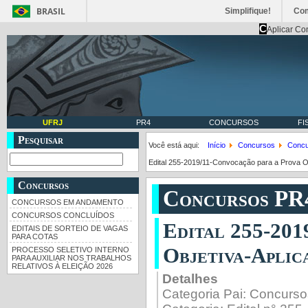
BRASIL
Simplifique!
Co
C
Aplicar Co
UFRJ
PR4
CONCURSOS
FI
Pesquisar
Você está aqui:
Início
Concursos
Concu
Edital 255-2019/11-Convocação para a Prova O
Concursos
Concursos PR
CONCURSOS EM ANDAMENTO
CONCURSOS CONCLUÍDOS
Edital 255-201
EDITAIS DE SORTEIO DE VAGAS
PARA COTAS
Objetiva-Aplic
PROCESSO SELETIVO INTERNO
PARA AUXILIAR NOS TRABALHOS
RELATIVOS À ELEIÇÃO 2026
Detalhes
Categoria Pai:
Concurso