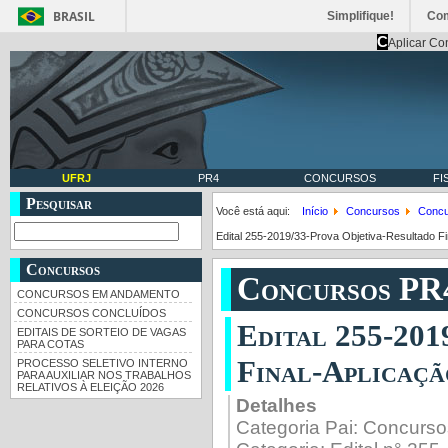
BRASIL
Simplifique!
Co
C
Aplicar Co
UFRJ
PR4
CONCURSOS
FI
Pesquisar
Você está aqui:
Início
Concursos
Concu
Edital 255-2019/33-Prova Objetiva-Resultado F
Concursos
Concursos PR
CONCURSOS EM ANDAMENTO
CONCURSOS CONCLUÍDOS
Edital 255-201
EDITAIS DE SORTEIO DE VAGAS
PARA COTAS
Final-Aplicaçã
PROCESSO SELETIVO INTERNO
PARA AUXILIAR NOS TRABALHOS
RELATIVOS À ELEIÇÃO 2026
Detalhes
Categoria Pai:
Concurso