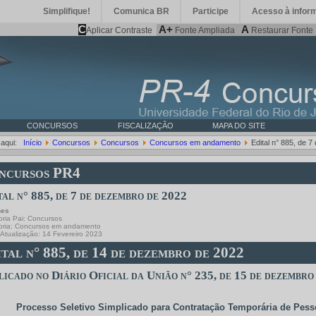
Simplifique!
Comunica BR
Participe
Acesso à infor
C
A+
A
Aplicar Contraste
Fonte Ampliada
Restaurar Fonte
CONCURSOS
FISCALIZAÇÃO
MAPA DO SITE
 aqui:
Início
Concursos
Concursos
Concursos em andamento
Edital n° 885, de 
ncursos PR4
tal n° 885, de 7 de dezembro de 2022
hes
ria Pai:
Concursos
oria:
Concursos em andamento
 Atualização: 14 Fevereiro 2023
tal n° 885, de 14 de dezembro de 2022
licado no Diário Oficial da União n° 235, de 15 de dezembro
Processo Seletivo Simplicado para Contratação Temporária de Pesso