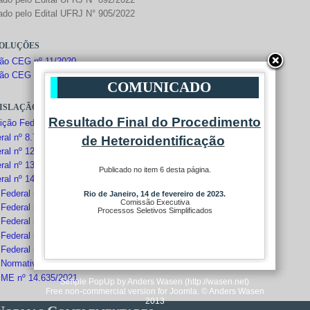
cado pelo Edital UFRJ N° 905/2022
oluções
ão CEG nº 11/2020
ão CEG nº 08/2021
COMUNICADO
islação
Resultado Final do Procedimento
uição Federal de 1988
ral nº 8.745/1993
de Heteroidentificação
ral nº 12.990/2014
ral nº 13.146/2015
Publicado no item 6 desta página.
ral nº 14.126/2021
 Federal nº 3.298/1999
Rio de Janeiro, 14 de fevereiro de 2023.
Comissão Executiva
 Federal nº 5.296/2004
Processos Seletivos Simplificados
 Federal nº 7.485/2011
 Federal nº 9.508/2018
 Federal nº 9.739/2019
a Normativa MPDG nº 4/2018
a ME nº 14.635/2021
Simple PopUp by Anders Wasen (http://wasen.net)
Free non-commercial version for Joomla. © Anders Wasen
2013