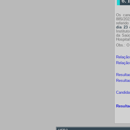
6.
Os cand
885/202
referid
dia 23 
Institu
da Saúd
Hospital
Obs.: O 
Relação
Relação
Resulta
Resulta
Candida
Resulta