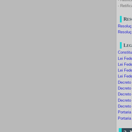
- Retifi
Res
Resoluç
Resoluç
Leg
Constit
Lei Fede
Lei Fede
Lei Fede
Lei Fede
Decreto
Decreto
Decreto
Decreto
Decreto
Portari
Portari