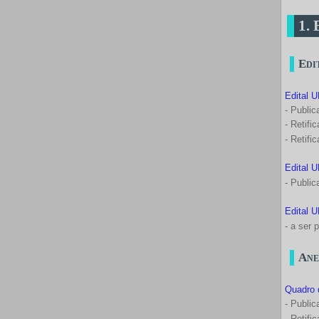
1. 
Edi
Edital 
- Publi
- Retifi
- Retifi
Edital 
- Public
Edital 
- a ser 
Ane
Quadro 
- Publi
- Retifi