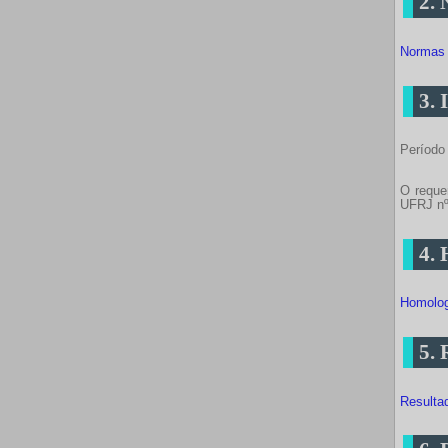
2.
Normas
3. 
Período
O reque
UFRJ nº
4.
Homolog
5.
Resulta