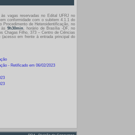
er às vagas reservadas no Edital UFRJ no
o, em conformidade com o subitem 4.1.1 do
o Procedimento de Heteroidentificação, no
, às
9h30min
, horário de Brasília -DF, no
os Chagas Filho, 373 – Centro de Ciências
 (acesso em frente à entrada principal do
ação
ção - Retificado em 06/02/2023
023
023