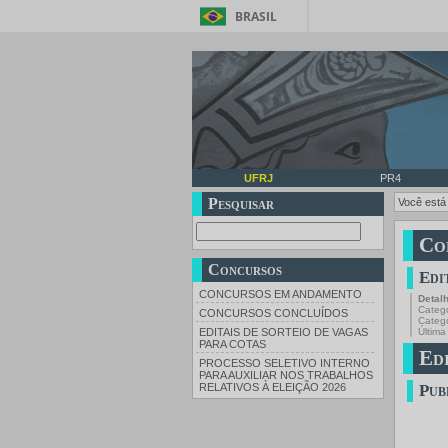
BRASIL
UFRJ
PR4
Pesquisar
Você está
Co
Concursos
Edi
CONCURSOS EM ANDAMENTO
Detal
Catego
CONCURSOS CONCLUÍDOS
Categ
Última
EDITAIS DE SORTEIO DE VAGAS
PARA COTAS
Edi
PROCESSO SELETIVO INTERNO
PARA AUXILIAR NOS TRABALHOS
Pub
RELATIVOS À ELEIÇÃO 2026