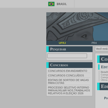
BRASIL
UFRJ
PR4
Pesquisar
Você está
Co
Concursos
Edi
CONCURSOS EM ANDAMENTO
Detal
Catego
CONCURSOS CONCLUÍDOS
Categ
Última
EDITAIS DE SORTEIO DE VAGAS
PARA COTAS
Edi
PROCESSO SELETIVO INTERNO
PARA AUXILIAR NOS TRABALHOS
RELATIVOS À ELEIÇÃO 2026
Pr