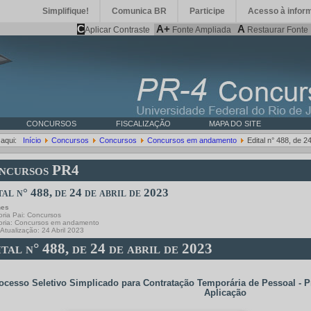
Simplifique!
Comunica BR
Participe
Acesso à infor
C
A+
A
Aplicar Contraste
Fonte Ampliada
Restaurar Fonte
CONCURSOS
FISCALIZAÇÃO
MAPA DO SITE
 aqui:
Início
Concursos
Concursos
Concursos em andamento
Edital n° 488, de 2
ncursos PR4
tal n° 488, de 24 de abril de 2023
hes
ria Pai:
Concursos
oria:
Concursos em andamento
 Atualização: 24 Abril 2023
tal n° 488, de 24 de abril de 2023
ocesso Seletivo Simplicado para Contratação Temporária de Pessoal - Pr
Aplicação