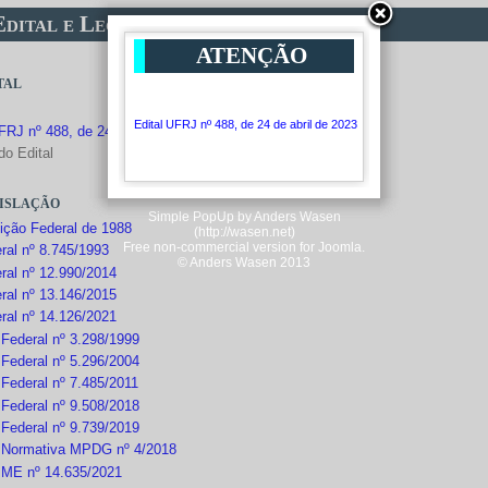
Edital e Legislação
ATENÇÃO
tal
Edital UFRJ nº 488, de 24 de abril de 2023
FRJ nº 488, de 24 de abril de 2023
do Edital
islação
Simple PopUp by Anders Wasen
uição Federal de 1988
(http://wasen.net)
Free non-commercial version for Joomla.
ral nº 8.745/1993
© Anders Wasen 2013
ral nº 12.990/2014
ral nº 13.146/2015
ral nº 14.126/2021
 Federal nº 3.298/1999
 Federal nº 5.296/2004
 Federal nº 7.485/2011
 Federal nº 9.508/2018
 Federal nº 9.739/2019
a Normativa MPDG nº 4/2018
a ME nº 14.635/2021