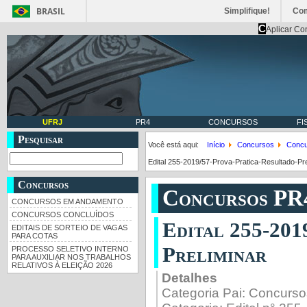
BRASIL
Simplifique!
Co
C
Aplicar Co
UFRJ
PR4
CONCURSOS
FI
Pesquisar
Você está aqui:
Início
Concursos
Concu
Edital 255-2019/57-Prova-Pratica-Resultado-Pre
Concursos
Concursos PR
CONCURSOS EM ANDAMENTO
CONCURSOS CONCLUÍDOS
Edital 255-201
EDITAIS DE SORTEIO DE VAGAS
PARA COTAS
Preliminar
PROCESSO SELETIVO INTERNO
PARA AUXILIAR NOS TRABALHOS
RELATIVOS À ELEIÇÃO 2026
Detalhes
Categoria Pai:
Concurso