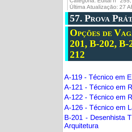
Categoria:
Edital n° 255
Última Atualização: 27 A
57. Prova Prát
Opções de Vaga
201, B-202, B-
212
A-119 - Técnico em E
A-121 - Técnico em R
A-122 - Técnico em Ra
A-126 - Técnico em La
B-201 - Desenhista T
Arquitetura