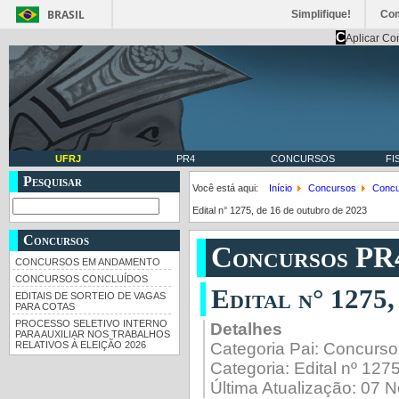
BRASIL
Simplifique!
Co
C
Aplicar Co
UFRJ
PR4
CONCURSOS
FI
Pesquisar
Você está aqui:
Início
Concursos
Concu
Edital n° 1275, de 16 de outubro de 2023
Concursos
Concursos PR
CONCURSOS EM ANDAMENTO
CONCURSOS CONCLUÍDOS
Edital n° 1275,
EDITAIS DE SORTEIO DE VAGAS
PARA COTAS
PROCESSO SELETIVO INTERNO
Detalhes
PARA AUXILIAR NOS TRABALHOS
Categoria Pai:
Concurso
RELATIVOS À ELEIÇÃO 2026
Categoria:
Edital nº 127
Última Atualização: 07